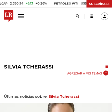
2.350,94
+6,13
+0,26%
US$ 78,01
US$ 2,92
+3,
PETRÓLEO WTI
SUSCRÍBASE
SILVIA TCHERASSI
AGREGAR A MIS TEMAS
Últimas noticias sobre:
Silvia Tcherassi