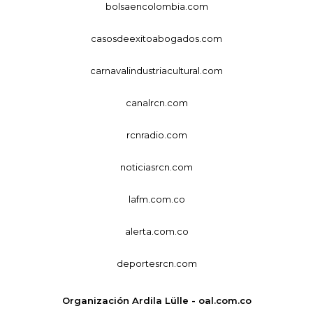
bolsaencolombia.com
casosdeexitoabogados.com
carnavalindustriacultural.com
canalrcn.com
rcnradio.com
noticiasrcn.com
lafm.com.co
alerta.com.co
deportesrcn.com
Organización Ardila Lülle - oal.com.co