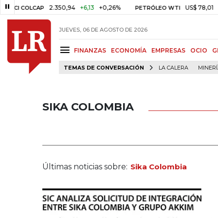
2.350,94
+6,13
+0,26%
US$ 78,01
US$ 2
I COLCAP
PETRÓLEO WTI
JUEVES, 06 DE AGOSTO DE 2026
FINANZAS
ECONOMÍA
EMPRESAS
OCIO
G
TEMAS DE CONVERSACIÓN
LA CALERA
MINER
SIKA COLOMBIA
Últimas noticias sobre:
Sika Colombia