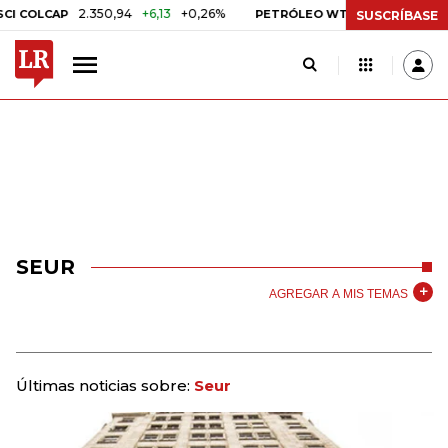
2.350,94
+6,13
+0,26%
US$ 78,01
US$ 2,
COLCAP
PETRÓLEO WTI
SUSCRÍBASE
SEUR
AGREGAR A MIS TEMAS
Últimas noticias sobre:
Seur