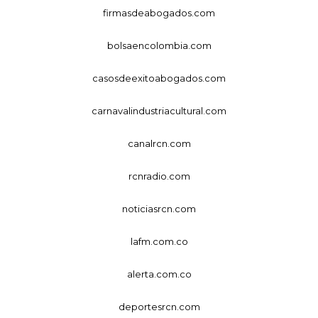
firmasdeabogados.com
bolsaencolombia.com
casosdeexitoabogados.com
carnavalindustriacultural.com
canalrcn.com
rcnradio.com
noticiasrcn.com
lafm.com.co
alerta.com.co
deportesrcn.com