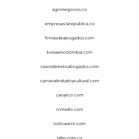
agronegocios.co
empresas.larepublica.co
firmasdeabogados.com
bolsaencolombia.com
casosdeexitoabogados.com
carnavalindustriacultural.com
canalrcn.com
rcnradio.com
noticiasrcn.com
lafm.com.co