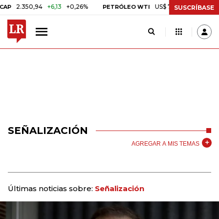
2.350,94
+6,13
+0,26%
US$ 78,01
US$ 2,92
+3,8
PETRÓLEO WTI
SUSCRÍBASE
SEÑALIZACIÓN
AGREGAR A MIS TEMAS
Últimas noticias sobre:
Señalización