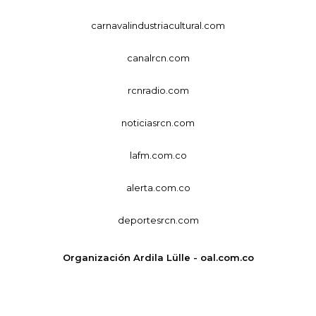
carnavalindustriacultural.com
canalrcn.com
rcnradio.com
noticiasrcn.com
lafm.com.co
alerta.com.co
deportesrcn.com
Organización Ardila Lülle - oal.com.co