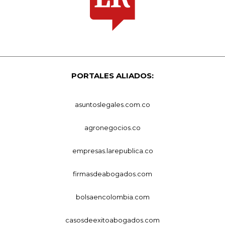
PORTALES ALIADOS:
asuntoslegales.com.co
agronegocios.co
empresas.larepublica.co
firmasdeabogados.com
bolsaencolombia.com
casosdeexitoabogados.com