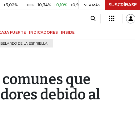
SUSCRÍBASE
2%
10,34%
+0,10%
+0,98%
$ 416,91
+$ 0,05
+0,01%
DTF
UVR
VER MÁS
CAJA FUERTE
INDICADORES
INSIDE
BELARDO DE LA ESPRIELLA
 comunes que
dores debido al