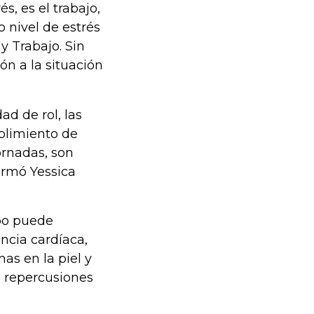
s, es el trabajo,
 nivel de estrés
y Trabajo. Sin
n a la situación
ad de rol, las
mplimiento de
jornadas, son
irmó Yessica
mpo puede
ncia cardíaca,
as en la piel y
s repercusiones