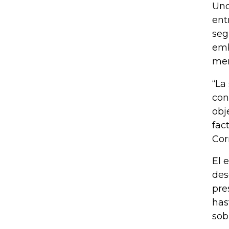
Uno
ent
seg
emb
men
“La
con
obj
fac
Cor
El 
des
pre
has
sob