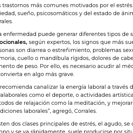
s trastornos más comunes motivados por el estrés 
iedad, sueño, psicosomáticos y del estado de áni
rales.
a enfermedad puede generar diferentes tipos de s
cionales,
según expertos, los signos que más sue
sonas son diarrea o estreñimiento, problemas sex
oria, cuello o mandíbula rígidos, dolores de cab
ento de peso. Por ello, es necesario acudir al mé
convierta en algo más grave.
 recomienda canalizar la energía laboral a través 
ralaborales como el deporte, o actividades artístic
odos de relajación como la meditación, y mejorar 
diciones laborales”, agregó, Corrales.
sten dos clases principales de estrés, el agudo, se
mpo y se va rápidamente, suele producirse por sit