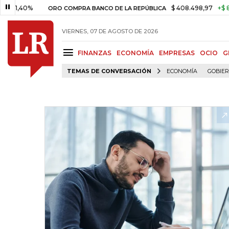
,40%
$ 408.498,97
+$ 8.753,8
ORO COMPRA BANCO DE LA REPÚBLICA
VIERNES, 07 DE AGOSTO DE 2026
FINANZAS
ECONOMÍA
EMPRESAS
OCIO
G
TEMAS DE CONVERSACIÓN
ECONOMÍA
GOBIE