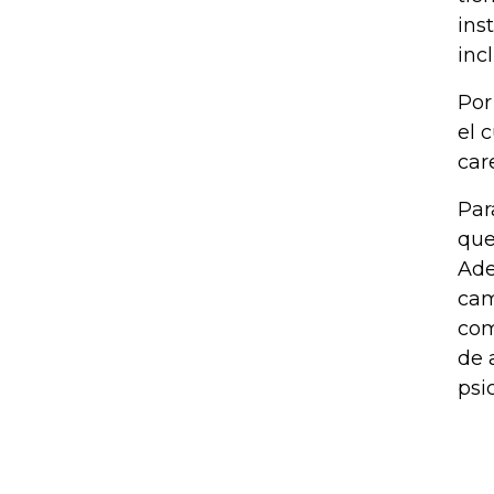
ins
inc
Por
el 
car
Par
que
Ade
cam
com
de 
psi