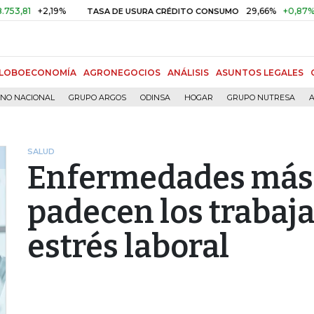
1
+2,19%
29,66%
+0,87%
+3,0
TASA DE USURA CRÉDITO CONSUMO
LOBOECONOMÍA
AGRONEGOCIOS
ANÁLISIS
ASUNTOS LEGALES
RNO NACIONAL
GRUPO ARGOS
ODINSA
HOGAR
GRUPO NUTRESA
A
SALUD
Enfermedades más
padecen los trabaja
estrés laboral