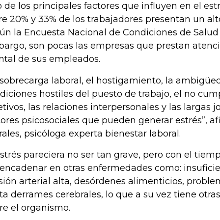
 de los principales factores que influyen en el estré
re 20% y 33% de los trabajadores presentan un alto
ún la Encuesta Nacional de Condiciones de Salud 
argo, son pocas las empresas que prestan atenció
tal de sus empleados.
 sobrecarga laboral, el hostigamiento, la ambigüed
diciones hostiles del puesto de trabajo, el no cu
etivos, las relaciones interpersonales y las largas 
tores psicosociales que pueden generar estrés”, af
rales, psicóloga experta bienestar laboral.
estrés pareciera no ser tan grave, pero con el tie
encadenar en otras enfermedades como: insuficie
sión arterial alta, desórdenes alimenticios, problem
ta derrames cerebrales, lo que a su vez tiene otra
re el organismo.