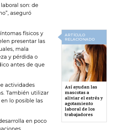
laboral son: de
mo”, aseguró
íntomas físicos y
ARTÍCULO
RELACIONADO
len presentar las
uales, mala
eza y pérdida o
dico antes de que
de actividades
Así ayudan las
as. También utilizar
mascotas a
aliviar el estrés y
en lo posible las
agotamiento
laboral de los
trabajadores
 desarrolla en poco
uaciones