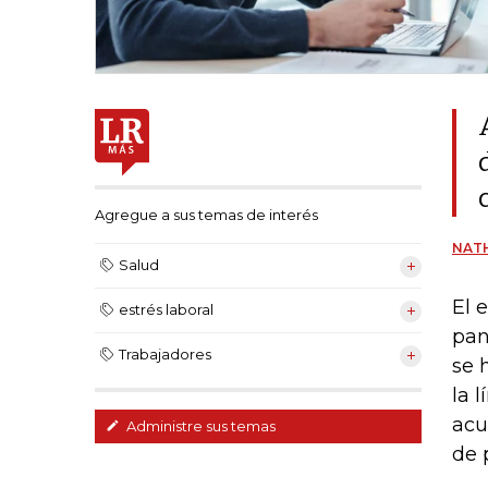
Agregue a sus temas de interés
NAT
Salud
El 
estrés laboral
pan
Trabajadores
se 
la 
acu
Administre sus temas
de 