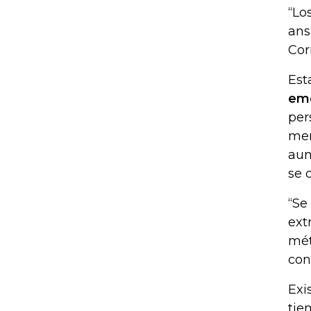
“Lo
ans
Cor
Est
emo
per
mem
aum
se 
“Se
ext
mét
con
Exi
tie