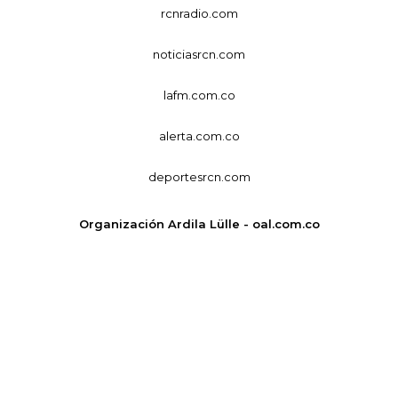
rcnradio.com
noticiasrcn.com
lafm.com.co
alerta.com.co
deportesrcn.com
Organización Ardila Lülle - oal.com.co