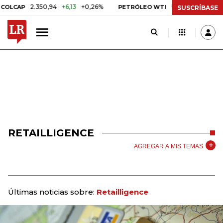
2.350,94
+6,13
+0,26%
US$ 78,01
US$ 2,92
LCAP
PETRÓLEO WTI
SUSCRÍBASE
RETAILLIGENCE
AGREGAR A MIS TEMAS
Últimas noticias sobre:
Retailligence