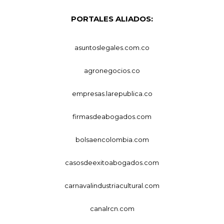
PORTALES ALIADOS:
asuntoslegales.com.co
agronegocios.co
empresas.larepublica.co
firmasdeabogados.com
bolsaencolombia.com
casosdeexitoabogados.com
carnavalindustriacultural.com
canalrcn.com