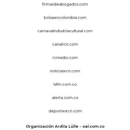
firmasdeabogados.com
bolsaencolombia.com
carnavalindustriacultural.com
canalrcn.com
rcnradio.com
noticiasrcn.com
lafm.com.co
alerta.com.co
deportesrcn.com
Organización Ardila Lülle - oal.com.co