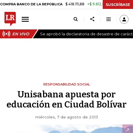
$ 418.111,88
+$ 9.612,91
+2,35%
RA BANCO DE LA REPÚBLICA
TASA 
SUSCRÍBASE
EN VIVO
Se aprobó la declaratoria de desastre de carác
RESPONSABILIDAD SOCIAL
Unisabana apuesta por
educación en Ciudad Bolívar
miércoles, 7 de agosto de 2013