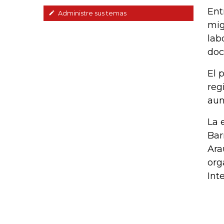
Ent
Administre sus temas
mig
lab
doc
El 
reg
aun
La 
Bar
Ara
org
Int