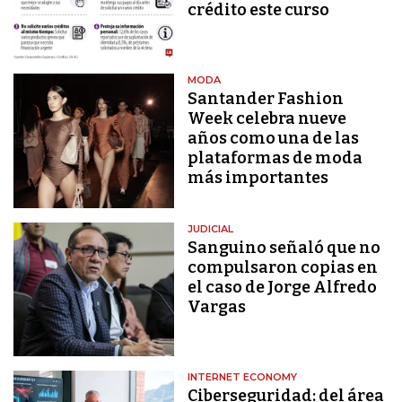
crédito este curso
MODA
Santander Fashion
Week celebra nueve
años como una de las
plataformas de moda
más importantes
JUDICIAL
Sanguino señaló que no
compulsaron copias en
el caso de Jorge Alfredo
Vargas
INTERNET ECONOMY
Ciberseguridad: del área