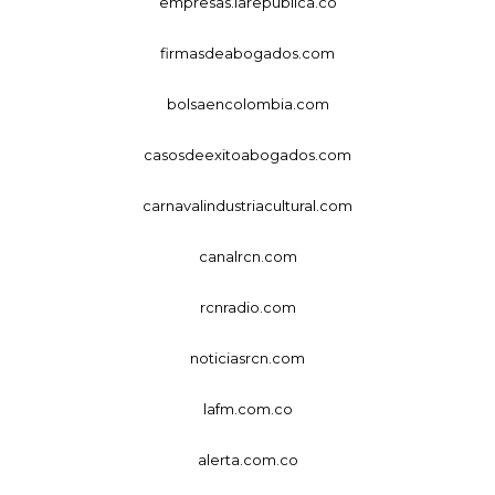
empresas.larepublica.co
firmasdeabogados.com
bolsaencolombia.com
casosdeexitoabogados.com
carnavalindustriacultural.com
canalrcn.com
rcnradio.com
noticiasrcn.com
lafm.com.co
alerta.com.co