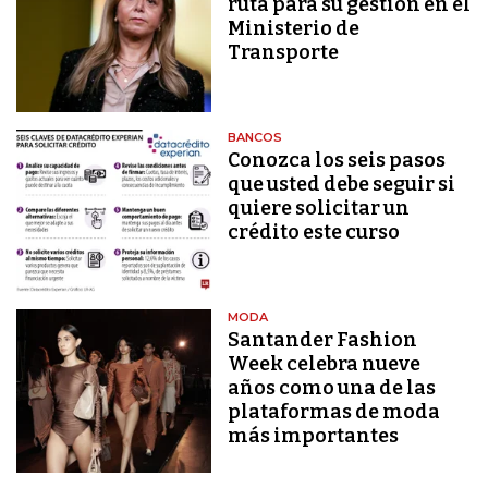
ruta para su gestión en el
Ministerio de
Transporte
BANCOS
Conozca los seis pasos
que usted debe seguir si
quiere solicitar un
crédito este curso
MODA
Santander Fashion
Week celebra nueve
años como una de las
plataformas de moda
más importantes