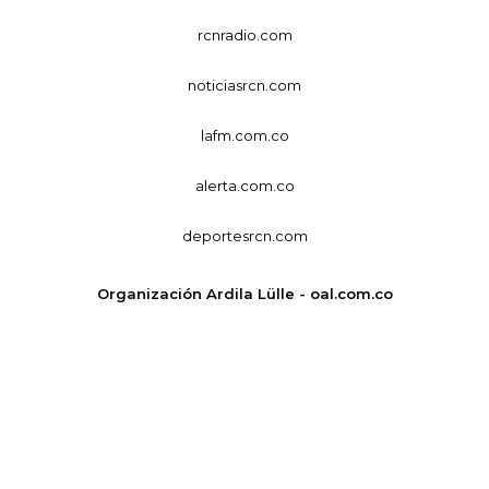
rcnradio.com
noticiasrcn.com
lafm.com.co
alerta.com.co
deportesrcn.com
Organización Ardila Lülle - oal.com.co