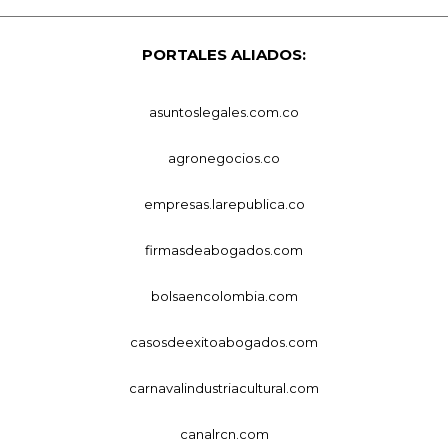
PORTALES ALIADOS:
asuntoslegales.com.co
agronegocios.co
empresas.larepublica.co
firmasdeabogados.com
bolsaencolombia.com
casosdeexitoabogados.com
carnavalindustriacultural.com
canalrcn.com