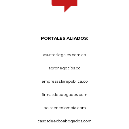
PORTALES ALIADOS:
asuntoslegales.com.co
agronegocios.co
empresas.larepublica.co
firmasdeabogados.com
bolsaencolombia.com
casosdeexitoabogados.com