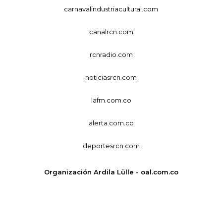
carnavalindustriacultural.com
canalrcn.com
rcnradio.com
noticiasrcn.com
lafm.com.co
alerta.com.co
deportesrcn.com
Organización Ardila Lülle - oal.com.co