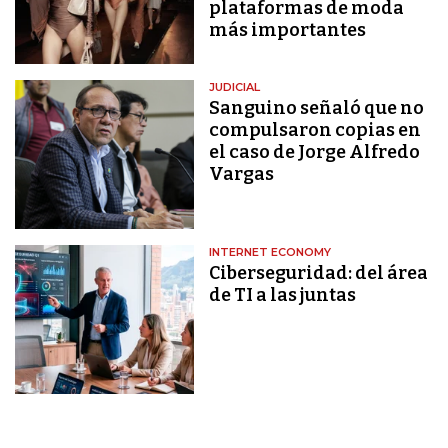
plataformas de moda
más importantes
JUDICIAL
Sanguino señaló que no
compulsaron copias en
el caso de Jorge Alfredo
Vargas
INTERNET ECONOMY
Ciberseguridad: del área
de TI a las juntas