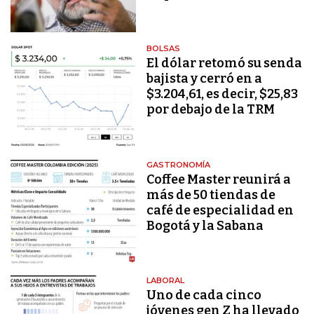
BOLSAS
El dólar retomó su senda
bajista y cerró en a
$3.204,61, es decir, $25,83
por debajo de la TRM
GASTRONOMÍA
Coffee Master reunirá a
más de 50 tiendas de
café de especialidad en
Bogotá y la Sabana
LABORAL
Uno de cada cinco
jóvenes gen Z ha llevado