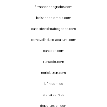
firmasdeabogados.com
bolsaencolombia.com
casosdeexitoabogados.com
carnavalindustriacultural.com
canalrcn.com
rcnradio.com
noticiasrcn.com
lafm.com.co
alerta.com.co
deportesrcn.com