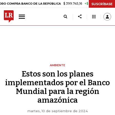
$ 399.745,16
+$ 2.295,71
+0,58%
RA BANCO DE LA REPÚBLICA
TAS
SUSCRÍBASE
AMBIENTE
Estos son los planes
implementados por el Banco
Mundial para la región
amazónica
martes, 10 de septiembre de 2024