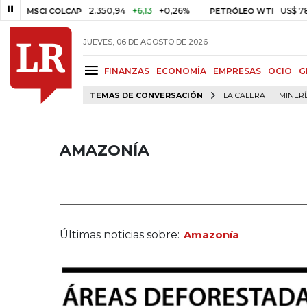
2.350,94
+6,13
+0,26%
US$ 78,01
US$ 
CI COLCAP
PETRÓLEO WTI
JUEVES, 06 DE AGOSTO DE 2026
FINANZAS
ECONOMÍA
EMPRESAS
OCIO
G
TEMAS DE CONVERSACIÓN
LA CALERA
MINER
AMAZONÍA
Últimas noticias sobre:
Amazonía