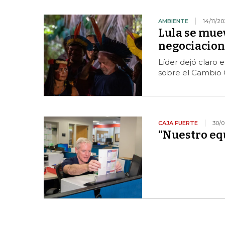
AMBIENTE
14/11/2
Lula se muev
negociacion
Líder dejó claro 
sobre el Cambio 
CAJA FUERTE
30/0
“Nuestro equ