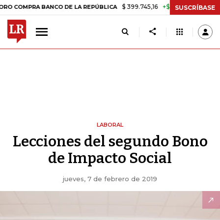
$ 399.745,16
+$ 2.295,71
+0,58%
MPRA BANCO DE LA REPÚBLICA
TA
SUSCRÍBASE
LABORAL
Lecciones del segundo Bono
de Impacto Social
jueves, 7 de febrero de 2019