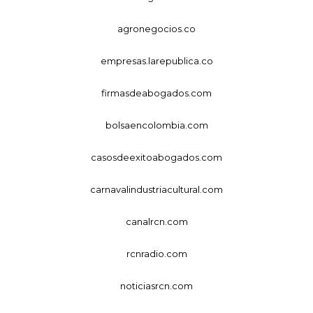
agronegocios.co
empresas.larepublica.co
firmasdeabogados.com
bolsaencolombia.com
casosdeexitoabogados.com
carnavalindustriacultural.com
canalrcn.com
rcnradio.com
noticiasrcn.com