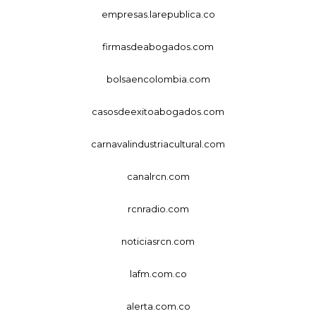
empresas.larepublica.co
firmasdeabogados.com
bolsaencolombia.com
casosdeexitoabogados.com
carnavalindustriacultural.com
canalrcn.com
rcnradio.com
noticiasrcn.com
lafm.com.co
alerta.com.co