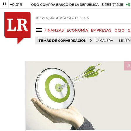
,01%
$ 399.745,16
+$ 2.295,71
ORO COMPRA BANCO DE LA REPÚBLICA
JUEVES, 06 DE AGOSTO DE 2026
FINANZAS
ECONOMÍA
EMPRESAS
OCIO
G
TEMAS DE CONVERSACIÓN
LA CALERA
MINER