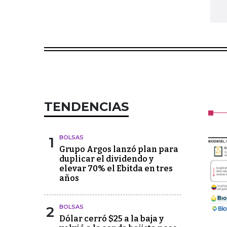
TENDENCIAS
1
BOLSAS
Grupo Argos lanzó plan para
duplicar el dividendo y
elevar 70% el Ebitda en tres
años
2
BOLSAS
Dólar cerró $25 a la baja y