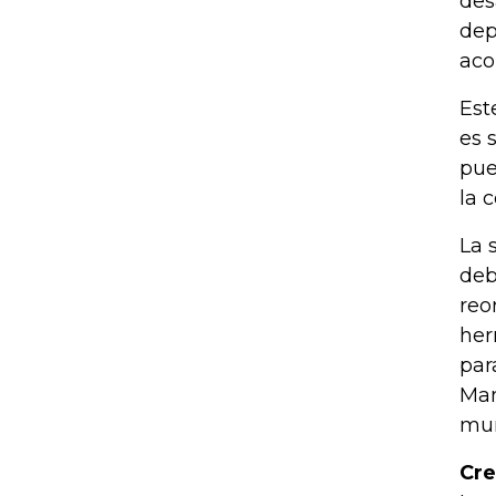
des
dep
aco
Est
es 
pue
la 
La 
deb
reo
her
par
Man
mun
Cre