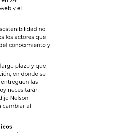
s en 24
web y el
sostenibilidad no
os los actores que
 del conocimiento y
largo plazo y que
ión, en donde se
 entreguen las
oy necesitarán
dijo Nelson
a cambiar al
gicos