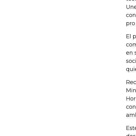
Une
con
pro
El 
com
en 
soc
qui
Rec
Min
Hor
con
amb
Est