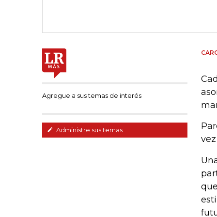
CAR
Cad
aso
Agregue a sus temas de interés
man
Par
Administre sus temas
vez
Una
par
que
est
fut