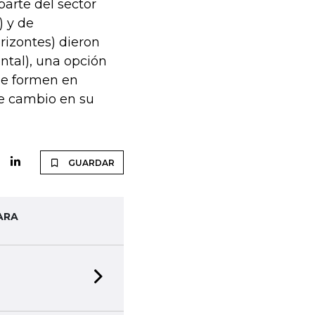
parte del sector
) y de
izontes) dieron
ntal), una opción
se formen en
e cambio en su
GUARDAR
ARA
Next slide