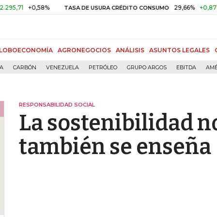
+0,58%
29,66%
+0,87%
+3,0
TASA DE USURA CRÉDITO CONSUMO
LOBOECONOMÍA
AGRONEGOCIOS
ANÁLISIS
ASUNTOS LEGALES
ÍA
CARBÓN
VENEZUELA
PETRÓLEO
GRUPO ARGOS
EBITDA
AMÉ
RESPONSABILIDAD SOCIAL
La sostenibilidad no
también se enseña