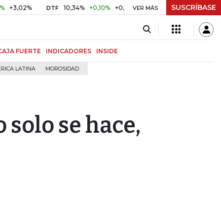
SUSCRÍBASE
2%
10,34%
+0,10%
+0,98%
$ 416,86
+$ 0,05
+0,01%
DTF
UVR
VER MÁS
CAJA FUERTE
INDICADORES
INSIDE
RICA LATINA
MOROSIDAD
 solo se hace,