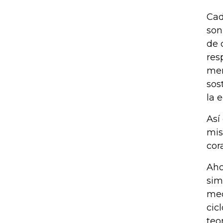
Cad
son
de 
res
mer
sos
la 
Así
mis
cor
Aho
sim
med
cic
teo