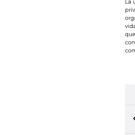
La 
pri
org
vid
que
con
com