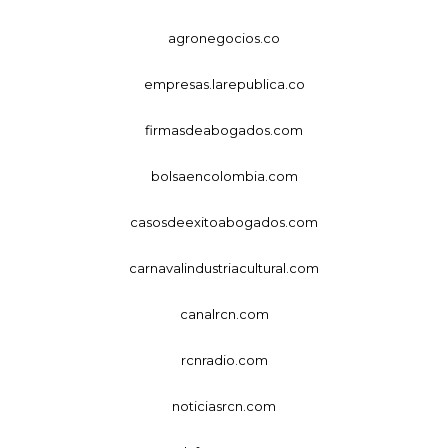
agronegocios.co
empresas.larepublica.co
firmasdeabogados.com
bolsaencolombia.com
casosdeexitoabogados.com
carnavalindustriacultural.com
canalrcn.com
rcnradio.com
noticiasrcn.com