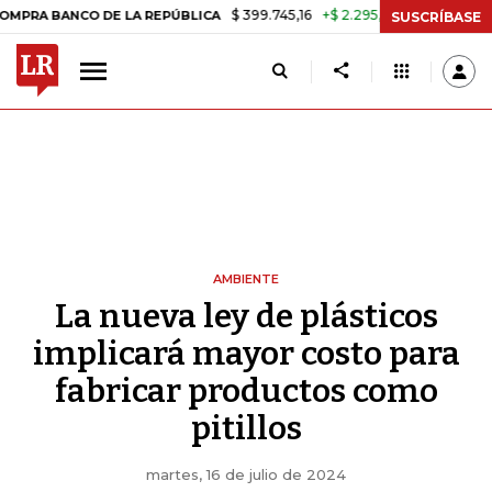
$ 399.745,16
+$ 2.295,71
+0,58%
NCO DE LA REPÚBLICA
TASA DE
SUSCRÍBASE
AMBIENTE
La nueva ley de plásticos
implicará mayor costo para
fabricar productos como
pitillos
martes, 16 de julio de 2024