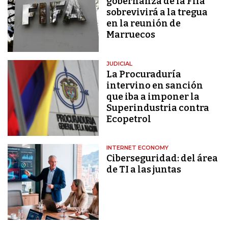
gobernanza de la Fifa
sobrevivirá a la tregua
en la reunión de
Marruecos
JUDICIAL
La Procuraduría
intervino en sanción
que iba a imponer la
Superindustria contra
Ecopetrol
INTERNET ECONOMY
Ciberseguridad: del área
de TI a las juntas