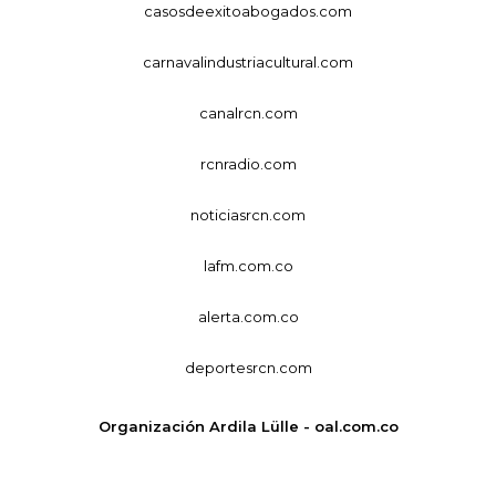
casosdeexitoabogados.com
carnavalindustriacultural.com
canalrcn.com
rcnradio.com
noticiasrcn.com
lafm.com.co
alerta.com.co
deportesrcn.com
Organización Ardila Lülle - oal.com.co