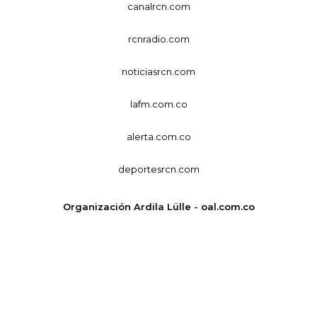
canalrcn.com
rcnradio.com
noticiasrcn.com
lafm.com.co
alerta.com.co
deportesrcn.com
Organización Ardila Lülle - oal.com.co