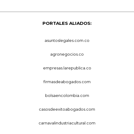
PORTALES ALIADOS:
asuntoslegales.com.co
agronegocios.co
empresas.larepublica.co
firmasdeabogados.com
bolsaencolombia.com
casosdeexitoabogados.com
carnavalindustriacultural.com