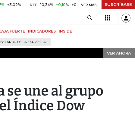
SUSCRÍBASE
VER AHORA
02%
10,34%
+0,10%
+0,98%
$ 416,91
+$ 0,05
+0,01
DTF
UVR
VER MÁS
CAJA FUERTE
INDICADORES
INSIDE
BELARDO DE LA ESPRIELLA
VER AHORA
 se une al grupo
del Índice Dow