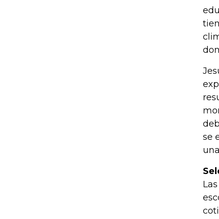
edu
tie
cli
don
Jes
exp
res
mom
deb
se 
una
Sel
Las
esc
cot