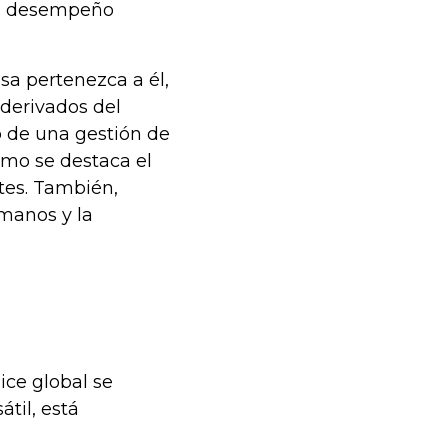
 el desempeño
sa pertenezca a él,
 derivados del
o de una gestión de
omo se destaca el
tes. También,
manos y la
ice global se
til, está