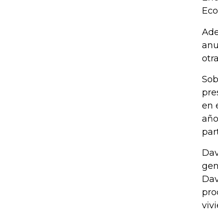
Eco
Ade
anu
otra
Sob
pre
en 
año
par
Dav
gen
Dav
pro
viv