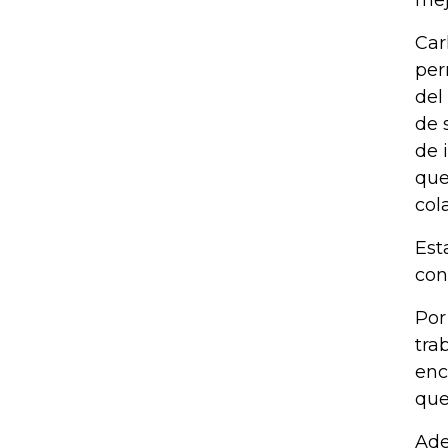
mej
Car
per
del
de 
de 
que
col
Est
con
Por
tra
enc
que
Ade