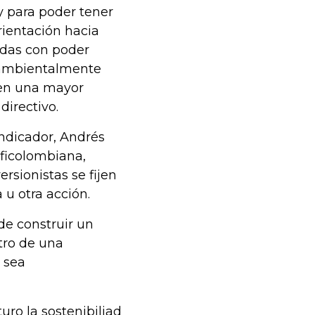
 y para poder tener
rientación hacia
adas con poder
 ambientalmente
enen una mayor
directivo.
indicador, Andrés
rficolombiana,
rsionistas se fijen
 u otra acción.
de construir un
ntro de una
 sea
uro la sostenibiliad