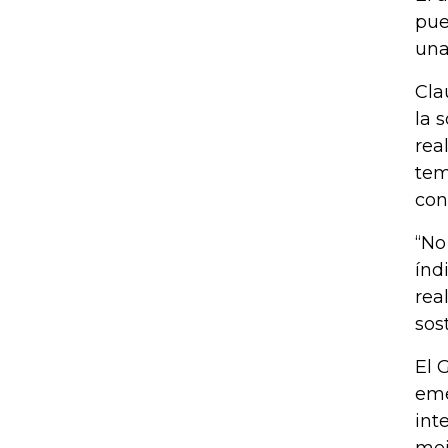
pue
una
Cla
la 
rea
tem
con
“No
índ
rea
sos
El 
eme
int