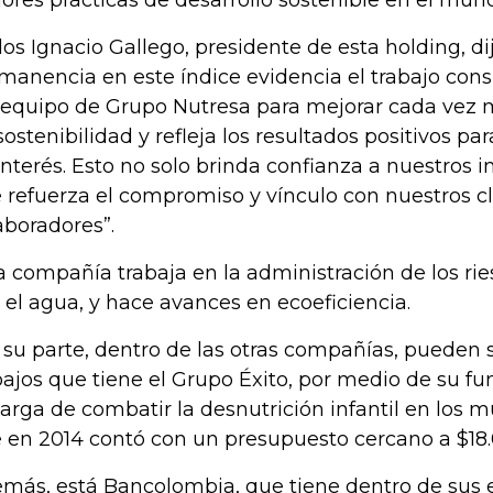
ores prácticas de desarrollo sostenible en el mun
los Ignacio Gallego, presidente de esta holding, di
manencia en este índice evidencia el trabajo consi
 equipo de Grupo Nutresa para mejorar cada vez m
sostenibilidad y refleja los resultados positivos pa
interés. Esto no solo brinda confianza a nuestros i
 refuerza el compromiso y vínculo con nuestros cl
aboradores”.
a compañía trabaja en la administración de los ri
 el agua, y hace avances en ecoeficiencia.
 su parte, dentro de las otras compañías, pueden s
bajos que tiene el Grupo Éxito, por medio de su fu
arga de combatir la desnutrición infantil en los mu
 en 2014 contó con un presupuesto cercano a $18.
más, está Bancolombia, que tiene dentro de sus e