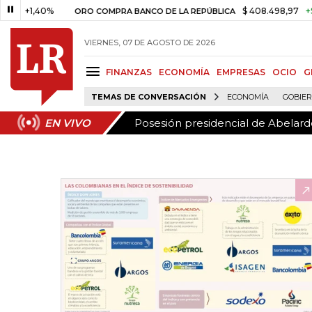
Posesión presidencial de Abelardo
EN VIVO
1,40%
$ 408.498,97
+$ 8.753,
ORO COMPRA BANCO DE LA REPÚBLICA
VIERNES, 07 DE AGOSTO DE 2026
FINANZAS
ECONOMÍA
EMPRESAS
OCIO
G
TEMAS DE CONVERSACIÓN
ECONOMÍA
GOBIE
Posesión presidencial de Abelardo
EN VIVO