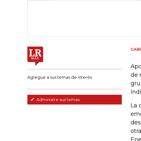
GABR
Apo
de 
Agregue a sus temas de interés
gru
índ
Administre sus temas
La 
eme
des
otr
Ene