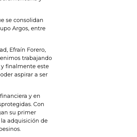
ue se consolidan
po Argos, entre
ad, Efraín Forero,
“venimos trabajando
y finalmente este
oder aspirar a ser
 financiera y en
sprotegidas. Con
gan su primer
la adquisición de
pesinos.