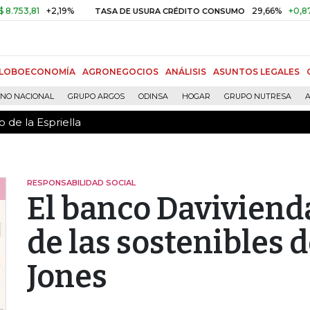
 de la Espriella
81
+2,19%
29,66%
+0,87%
+3,
TASA DE USURA CRÉDITO CONSUMO
LOBOECONOMÍA
AGRONEGOCIOS
ANÁLISIS
ASUNTOS LEGALES
RNO NACIONAL
GRUPO ARGOS
ODINSA
HOGAR
GRUPO NUTRESA
A
 de la Espriella
RESPONSABILIDAD SOCIAL
El banco Davivienda
de las sostenibles 
Jones