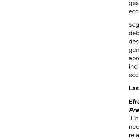
ges
eco
Seg
deb
des
gen
apr
inc
eco
Las
Efr
Pre
“Un
nec
rel