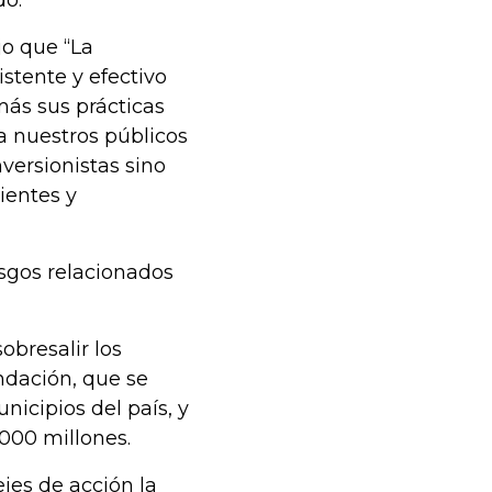
do.
jo que “La
stente y efectivo
ás sus prácticas
ra nuestros públicos
nversionistas sino
ientes y
esgos relacionados
obresalir los
ndación, que se
nicipios del país, y
000 millones.
jes de acción la