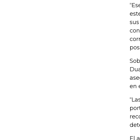
“Es
est
sus
con
cor
pos
Sob
Dua
ase
en 
“La
por
rec
det
El 