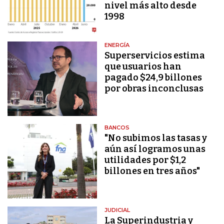
nivel más alto desde
1998
ENERGÍA
Superservicios estima
que usuarios han
pagado $24,9 billones
por obras inconclusas
BANCOS
"No subimos las tasas y
aún así logramos unas
utilidades por $1,2
billones en tres años"
JUDICIAL
La Superindustria y