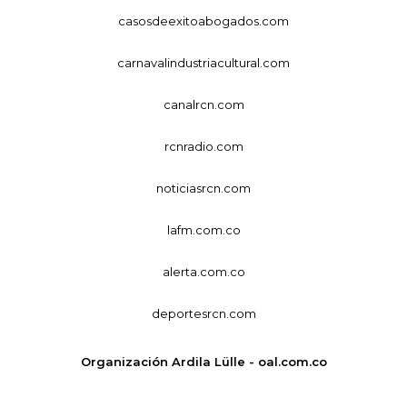
casosdeexitoabogados.com
carnavalindustriacultural.com
canalrcn.com
rcnradio.com
noticiasrcn.com
lafm.com.co
alerta.com.co
deportesrcn.com
Organización Ardila Lülle - oal.com.co