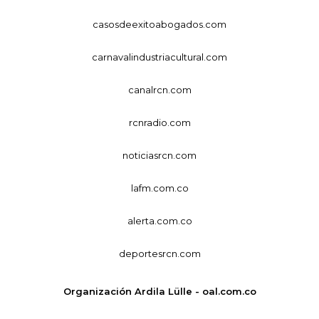
casosdeexitoabogados.com
carnavalindustriacultural.com
canalrcn.com
rcnradio.com
noticiasrcn.com
lafm.com.co
alerta.com.co
deportesrcn.com
Organización Ardila Lülle - oal.com.co