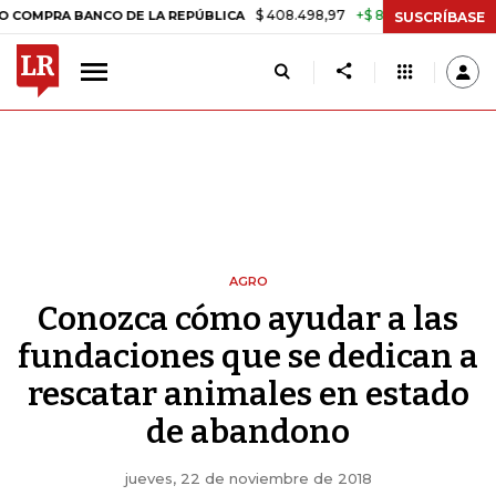
$ 408.498,97
+$ 8.753,81
+2,19%
CO DE LA REPÚBLICA
TASA DE U
SUSCRÍBASE
AGRO
Conozca cómo ayudar a las
fundaciones que se dedican a
rescatar animales en estado
de abandono
jueves, 22 de noviembre de 2018