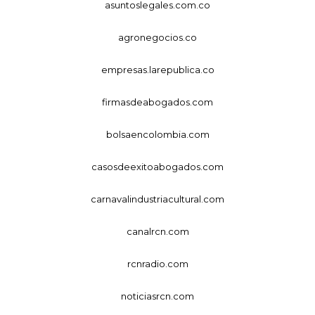
asuntoslegales.com.co
agronegocios.co
empresas.larepublica.co
firmasdeabogados.com
bolsaencolombia.com
casosdeexitoabogados.com
carnavalindustriacultural.com
canalrcn.com
rcnradio.com
noticiasrcn.com