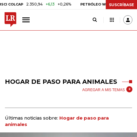
2.350,94
+6,13
+0,26%
US$ 78,01
US$ 2
 COLCAP
PETRÓLEO WTI
SUSCRÍBASE
HOGAR DE PASO PARA ANIMALES
AGREGAR A MIS TEMAS
Últimas noticias sobre:
Hogar de paso para
animales