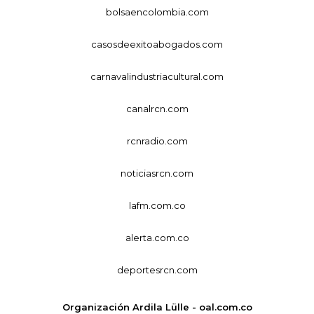
bolsaencolombia.com
casosdeexitoabogados.com
carnavalindustriacultural.com
canalrcn.com
rcnradio.com
noticiasrcn.com
lafm.com.co
alerta.com.co
deportesrcn.com
Organización Ardila Lülle - oal.com.co