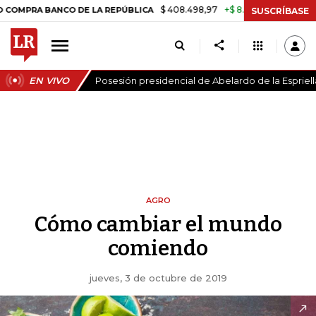
$ 408.498,97
+$ 8.753,81
+2,19%
A BANCO DE LA REPÚBLICA
TASA
SUSCRÍBASE
EN VIVO
Posesión presidencial de Abelardo de la Espriell
AGRO
Cómo cambiar el mundo
comiendo
jueves, 3 de octubre de 2019