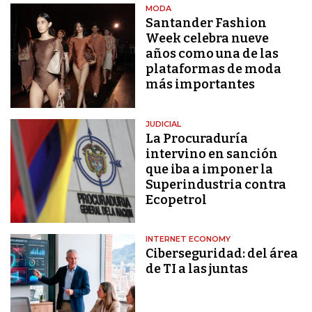
MODA
Santander Fashion
Week celebra nueve
años como una de las
plataformas de moda
más importantes
JUDICIAL
La Procuraduría
intervino en sanción
que iba a imponer la
Superindustria contra
Ecopetrol
INTERNET ECONOMY
Ciberseguridad: del área
de TI a las juntas