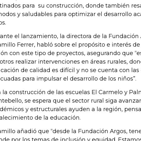
tinados para su construcción, donde también resa
odos y saludables para optimizar el desarrollo a
os.
ante el lanzamiento, la directora de la Fundación
amillo Ferrer, habló sobre el propósito e interés de
ión con este tipo de proyectos, asegurando que “es
otros realizar intervenciones en áreas rurales, don
cación de calidad es difícil y no se cuenta con la
cuadas para impulsar el desarrollo de los niños”.
 la construcción de las escuelas El Carmelo y Pal
tebello, se espera que el sector rural siga avanza
démicos y estructurales ayuden a la región, pens
talecimiento de la educación.
amillo añadió que “desde la Fundación Argos, te
nde por los temas de inclusión y equidad. Estam