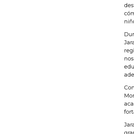
des
cóm
niñ
Dur
Jar
reg
nos
edu
ade
Con
Mon
aca
for
Jar
gra