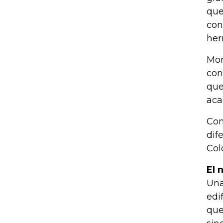
que
con
her
Mon
con
que
aca
Con
dif
Col
El 
Una
edi
que