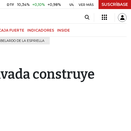
SUSCRÍBASE
10,34%
+0,10%
+0,98%
$ 416,91
+$ 0,05
+0,01%
TF
UVR
VER MÁS
BITCO
CAJA FUERTE
INDICADORES
INSIDE
BELARDO DE LA ESPRIELLA
ivada construye