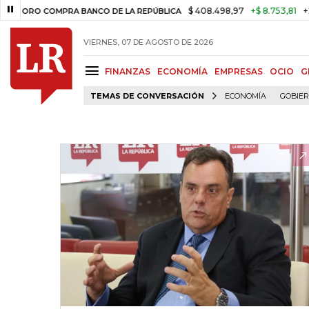
$ 408.498,97
+$ 8.753,81
+2,19%
RO COMPRA BANCO DE LA REPÚBLICA
VIERNES, 07 DE AGOSTO DE 2026
FINANZAS
ECONOMÍA
EMPRESAS
OCIO
G
TEMAS DE CONVERSACIÓN
ECONOMÍA
GOBIE