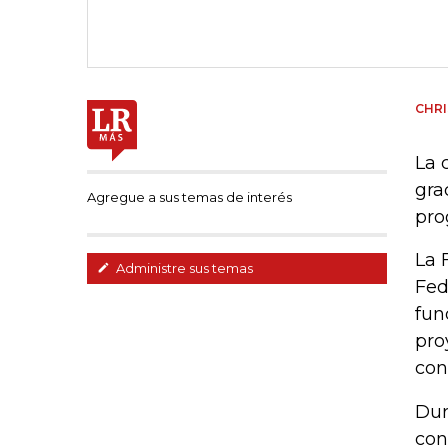
CHRI
La 
gra
Agregue a sus temas de interés
pro
La 
Administre sus temas
Fed
fun
pro
con
Dur
con