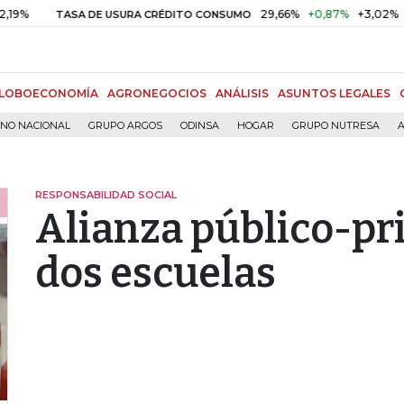
29,66%
+0,87%
+3,02%
TASA DE USURA CRÉDITO CONSUMO
D
LOBOECONOMÍA
AGRONEGOCIOS
ANÁLISIS
ASUNTOS LEGALES
RNO NACIONAL
GRUPO ARGOS
ODINSA
HOGAR
GRUPO NUTRESA
A
RESPONSABILIDAD SOCIAL
Alianza público-pr
dos escuelas