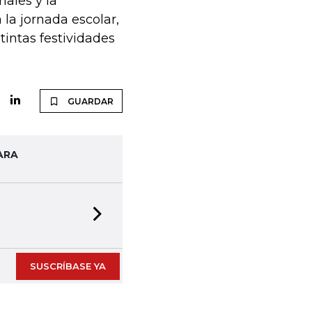
nales y la
la jornada escolar,
tintas festividades
GUARDAR
ARA
Next slide
SUSCRÍBASE YA