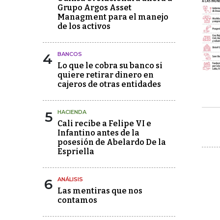
Grupo Argos Asset
Managment para el manejo
de los activos
4
BANCOS
Lo que le cobra su banco si
quiere retirar dinero en
cajeros de otras entidades
5
HACIENDA
Cali recibe a Felipe VI e
Infantino antes de la
posesión de Abelardo De la
Espriella
6
ANÁLISIS
Las mentiras que nos
contamos