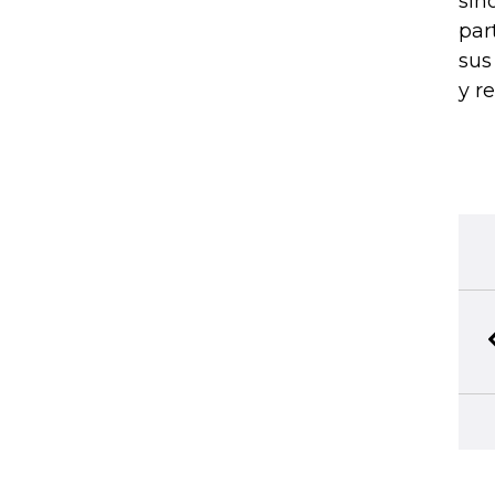
sin
par
sus
y r