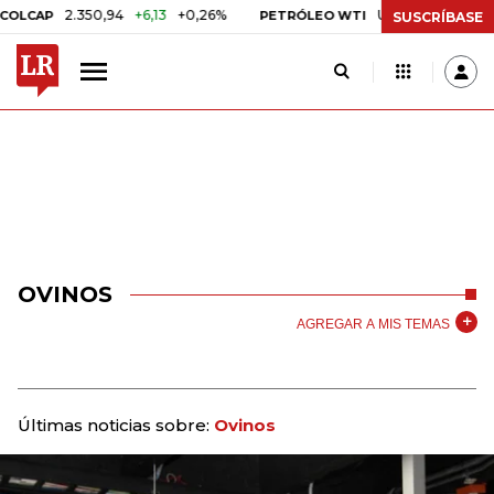
2.350,94
+6,13
+0,26%
US$ 78,01
US$ 2,92
CAP
PETRÓLEO WTI
SUSCRÍBASE
OVINOS
AGREGAR A MIS TEMAS
Últimas noticias sobre:
Ovinos