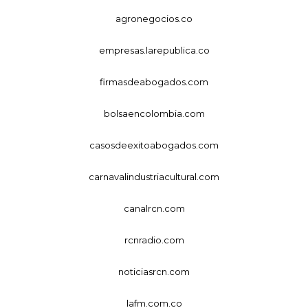
agronegocios.co
empresas.larepublica.co
firmasdeabogados.com
bolsaencolombia.com
casosdeexitoabogados.com
carnavalindustriacultural.com
canalrcn.com
rcnradio.com
noticiasrcn.com
lafm.com.co