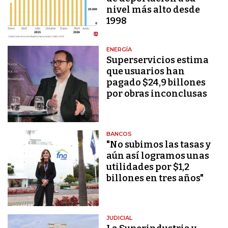
nivel más alto desde
1998
ENERGÍA
Superservicios estima
que usuarios han
pagado $24,9 billones
por obras inconclusas
BANCOS
"No subimos las tasas y
aún así logramos unas
utilidades por $1,2
billones en tres años"
JUDICIAL