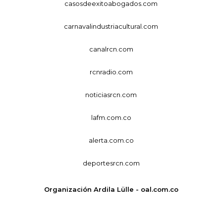
casosdeexitoabogados.com
carnavalindustriacultural.com
canalrcn.com
rcnradio.com
noticiasrcn.com
lafm.com.co
alerta.com.co
deportesrcn.com
Organización Ardila Lülle - oal.com.co