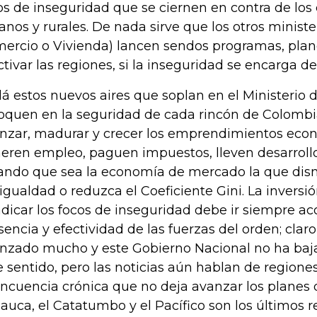
os de inseguridad que se ciernen en contra de l
anos y rurales. De nada sirve que los otros minister
ercio o Vivienda) lancen sendos programas, plan
ctivar las regiones, si la inseguridad se encarga de
lá estos nuevos aires que soplan en el Ministerio 
oquen en la seguridad de cada rincón de Colomb
nzar, madurar y crecer los emprendimientos eco
eren empleo, paguen impuestos, lleven desarrollo,
ando que sea la economía de mercado la que dis
igualdad o reduzca el Coeficiente Gini. La inversió
adicar los focos de inseguridad debe ir siempre 
sencia y efectividad de las fuerzas del orden; clar
nzado mucho y este Gobierno Nacional no ha baja
e sentido, pero las noticias aún hablan de regione
incuencia crónica que no deja avanzar los planes d
Cauca, el Catatumbo y el Pacífico son los últimos 