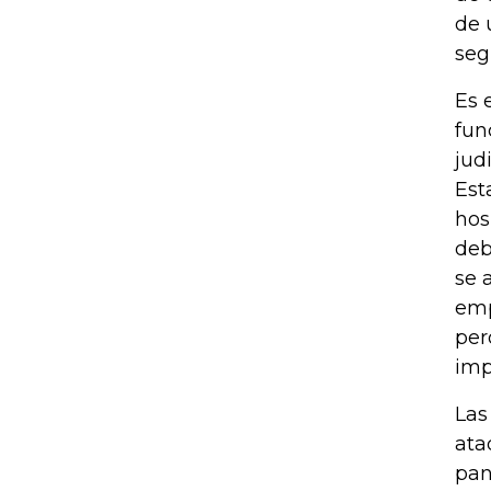
de 
seg
Es 
fun
jud
Est
hos
deb
se 
emp
per
imp
Las
ata
pan