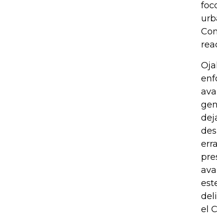
foc
urb
Com
rea
Oja
enf
ava
gen
dej
des
err
pre
ava
est
del
el 