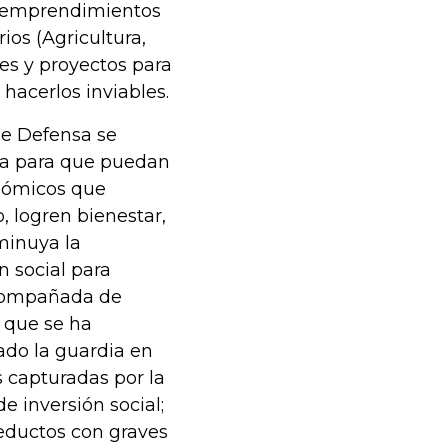
os emprendimientos
ios (Agricultura,
es y proyectos para
 hacerlos inviables.
de Defensa se
ia para que puedan
nómicos que
 logren bienestar,
minuya la
n social para
acompañada de
o que se ha
do la guardia en
s capturadas por la
e inversión social;
reductos con graves