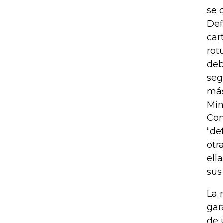
se 
Def
car
rot
deb
seg
más
Min
Con
“de
otr
ell
sus
La 
gar
de 