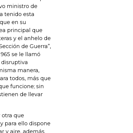
o ministro de
a tenido esta
 que en su
rea principal que
teras y el anhelo de
Sección de Guerra”,
965 se le llamó
 disruptiva
a misma manera,
para todos, más que
que funcione; sin
stienen de llevar
 otra que
 y para ello dispone
ar y aire, además