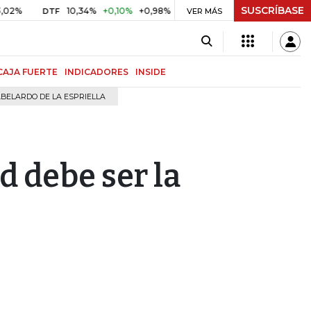
SUSCRÍBASE
10,34%
+0,10%
+0,98%
$ 416,96
+$ 0,05
+0,01%
DTF
UVR
VER MÁS
CAJA FUERTE
INDICADORES
INSIDE
BELARDO DE LA ESPRIELLA
d debe ser la