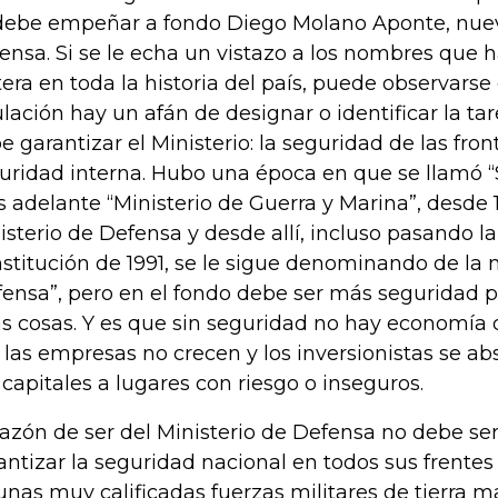
debe empeñar a fondo Diego Molano Aponte, nuev
ensa. Si se le echa un vistazo a los nombres que h
tera en toda la historia del país, puede observarse
ulación hay un afán de designar o identificar la ta
e garantizar el Ministerio: la seguridad de las fron
uridad interna. Hubo una época en que se llamó “
 adelante “Ministerio de Guerra y Marina”, desde 1
isterio de Defensa y desde allí, incluso pasando la
stitución de 1991, se le sigue denominando de l
fensa”, pero en el fondo debe ser más seguridad 
as cosas. Y es que sin seguridad no hay economía 
a las empresas no crecen y los inversionistas se ab
 capitales a lugares con riesgo o inseguros.
razón de ser del Ministerio de Defensa no debe ser
antizar la seguridad nacional en todos sus frentes
unas muy calificadas fuerzas militares de tierra m