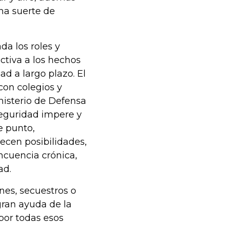
na suerte de
ada los roles y
activa a los hechos
ad a largo plazo. El
con colegios y
inisterio de Defensa
seguridad impere y
e punto,
ecen posibilidades,
ncuencia crónica,
ad.
nes, secuestros o
gran ayuda de la
por todas esos