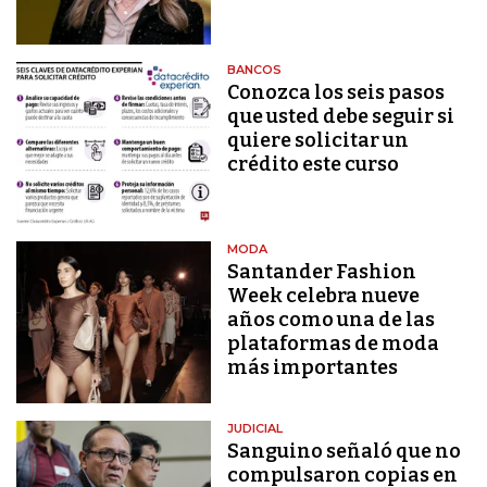
BANCOS
Conozca los seis pasos
que usted debe seguir si
quiere solicitar un
crédito este curso
MODA
Santander Fashion
Week celebra nueve
años como una de las
plataformas de moda
más importantes
JUDICIAL
Sanguino señaló que no
compulsaron copias en