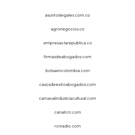
asuntoslegales.com.co
agronegocios.co
empresas.larepublica.co
firmasdeabogados.com
bolsaencolombia.com
casosdeexitoabogados.com
carnavalindustriacultural.com
canalrcn.com
rcnradio.com