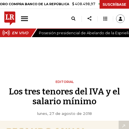
$ 408.498,97
+$ 8.753,81
+2,19%
MPRA BANCO DE LA REPÚBLICA
SUSCRÍBASE
EN VIVO
Posesión presidencial de Abelardo de la Espriell
EDITORIAL
Los tres tenores del IVA y el
salario mínimo
lunes, 27 de agosto de 2018