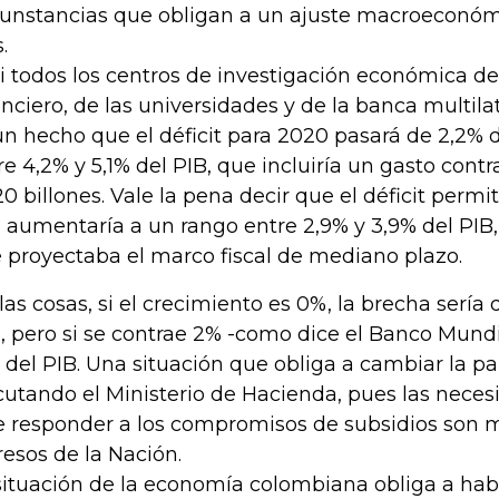
cunstancias que obligan a un ajuste macroeconóm
.
i todos los centros de investigación económica de
anciero, de las universidades y de la banca multil
un hecho que el déficit para 2020 pasará de 2,2% 
re 4,2% y 5,1% del PIB, que incluiría un gasto contr
20 billones. Vale la pena decir que el déficit permi
 aumentaría a un rango entre 2,9% y 3,9% del PIB,
 proyectaba el marco fiscal de mediano plazo.
 las cosas, si el crecimiento es 0%, la brecha sería
, pero si se contrae 2% -como dice el Banco Mundia
 del PIB. Una situación que obliga a cambiar la pa
cutando el Ministerio de Hacienda, pues las neces
e responder a los compromisos de subsidios son m
resos de la Nación.
situación de la economía colombiana obliga a ha