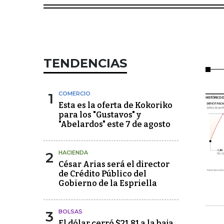
TENDENCIAS
1
COMERCIO
Esta es la oferta de Kokoriko
para los "Gustavos" y
"Abelardos" este 7 de agosto
2
HACIENDA
César Arias será el director
de Crédito Público del
Gobierno de la Espriella
3
BOLSAS
El dólar cerró $21,81 a la baja