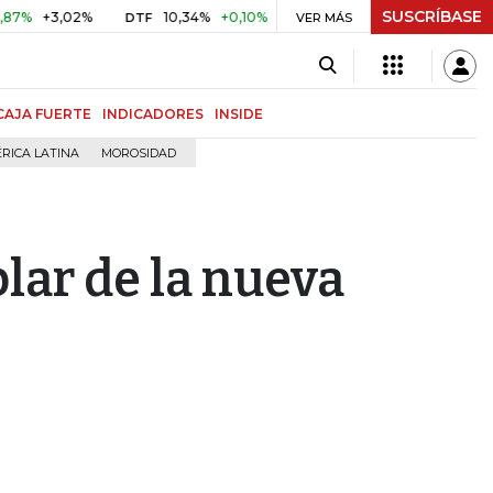
SUSCRÍBASE
3,02%
10,34%
+0,10%
+0,98%
$ 416,86
+$ 0,05
+0,
DTF
VER MÁS
UVR
CAJA FUERTE
INDICADORES
INSIDE
RICA LATINA
MOROSIDAD
blar de la nueva