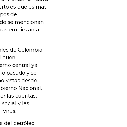
ierto es que es más
mpos de
ando se mencionan
caras empiezan a
cales de Colombia
l buen
rno central ya
ño pasado y se
no vistas desde
obierno Nacional,
er las cuentas,
social y las
 virus.
s del petróleo,