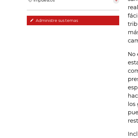
Impuestos
rea
fác
Administre sus temas
tri
más
cam
No 
est
com
pre
esp
hac
los
pue
res
Inc