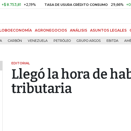
3,81
+2,19%
29,66%
+0,87%
+
TASA DE USURA CRÉDITO CONSUMO
LOBOECONOMÍA
AGRONEGOCIOS
ANÁLISIS
ASUNTOS LEGALES
ÍA
CARBÓN
VENEZUELA
PETRÓLEO
GRUPO ARGOS
EBITDA
AMÉ
EDITORIAL
Llegó la hora de ha
tributaria