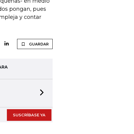
equeñas- en medio
odos pongan, pues
ompleja y contar
GUARDAR
ARA
Next slide
SUSCRÍBASE YA