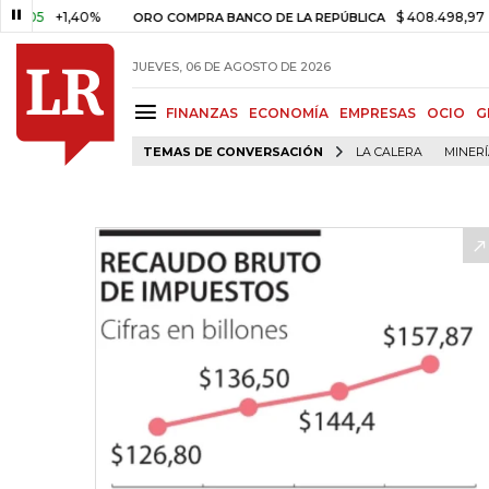
+1,40%
$ 408.498,97
+$ 8.75
ORO COMPRA BANCO DE LA REPÚBLICA
JUEVES, 06 DE AGOSTO DE 2026
FINANZAS
ECONOMÍA
EMPRESAS
OCIO
G
TEMAS DE CONVERSACIÓN
LA CALERA
MINER