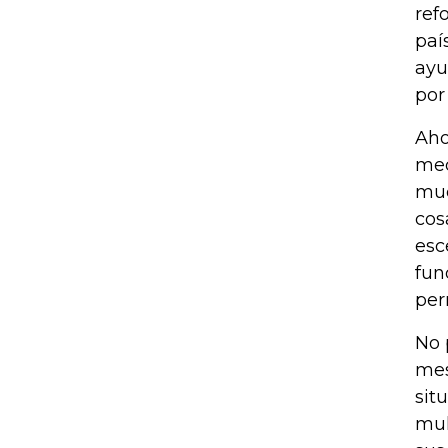
ref
paí
ayu
por
Aho
med
muc
cos
esc
fun
per
No 
mes
sit
mul