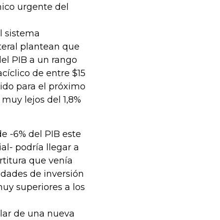
ico urgente del
l sistema
ateral plantean que
del PIB a un rango
acíclico de entre $15
tido para el próximo
 muy lejos del 1,8%
 de -6% del PIB este
l- podría llegar a
rtitura que venía
idades de inversión
uy superiores a los
blar de una nueva