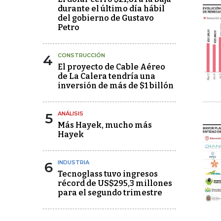
durante el último día hábil
del gobierno de Gustavo
Petro
4
CONSTRUCCIÓN
El proyecto de Cable Aéreo
de La Calera tendría una
inversión de más de $1 billón
5
ANÁLISIS
Más Hayek, mucho más
Hayek
6
INDUSTRIA
Tecnoglass tuvo ingresos
récord de US$295,3 millones
para el segundo trimestre