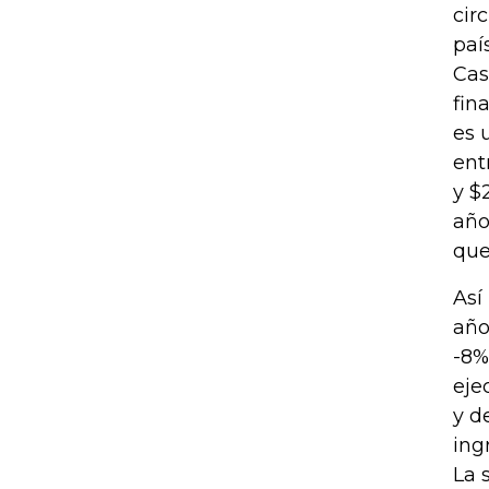
cir
país
Cas
fin
es 
ent
y $
año
que
Así
año
-8%
eje
y d
ing
La 