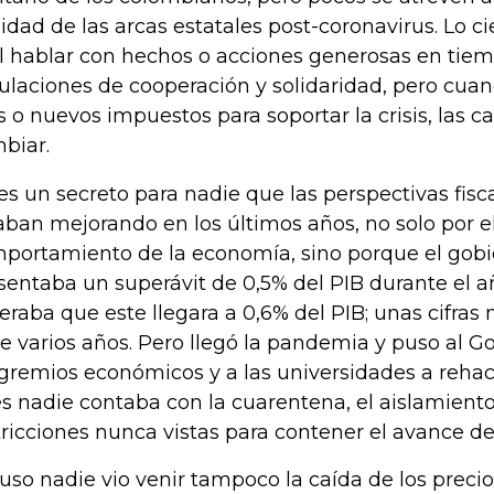
lidad de las arcas estatales post-coronavirus. Lo c
il hablar con hechos o acciones generosas en tie
bulaciones de cooperación y solidaridad, pero cu
 o nuevos impuestos para soportar la crisis, las 
biar.
es un secreto para nadie que las perspectivas fis
aban mejorando en los últimos años, no solo por e
portamiento de la economía, sino porque el gobie
sentaba un superávit de 0,5% del PIB durante el a
eraba que este llegara a 0,6% del PIB; unas cifras 
e varios años. Pero llegó la pandemia y puso al G
 gremios económicos y a las universidades a rehac
s nadie contaba con la cuarentena, el aislamiento 
tricciones nunca vistas para contener el avance del
luso nadie vio venir tampoco la caída de los precio