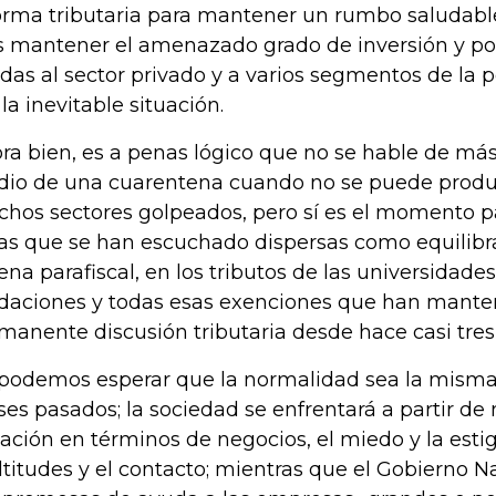
orma tributaria para mantener un rumbo saludable
s mantener el amenazado grado de inversión y po
das al sector privado y a varios segmentos de la 
 la inevitable situación.
ra bien, es a penas lógico que no se hable de má
io de una cuarentena cuando no se puede produc
hos sectores golpeados, pero sí es el momento pa
as que se han escuchado dispersas como equilibra
ena parafiscal, en los tributos de las universidades
daciones y todas esas exenciones que han manten
manente discusión tributaria desde hace casi tres
podemos esperar que la normalidad sea la misma 
es pasados; la sociedad se enfrentará a partir d
uación en términos de negocios, el miedo y la esti
titudes y el contacto; mientras que el Gobierno N