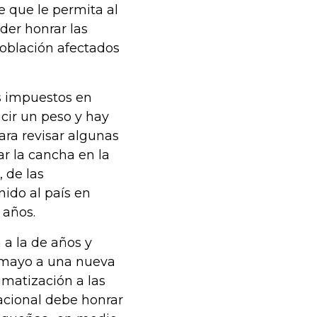
 que le permita al
der honrar las
población afectados
s impuestos en
ir un peso y hay
ra revisar algunas
r la cancha en la
, de las
ido al país en
 años.
a la de años y
e mayo a una nueva
gmatización a las
acional debe honrar