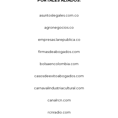
PORTALES ALIADOS:
asuntoslegales.com.co
agronegocios.co
empresas.larepublica.co
firmasdeabogados.com
bolsaencolombia.com
casosdeexitoabogados.com
carnavalindustriacultural.com
canalrcn.com
rcnradio.com