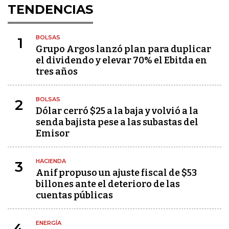
TENDENCIAS
BOLSAS
1
Grupo Argos lanzó plan para duplicar
el dividendo y elevar 70% el Ebitda en
tres años
BOLSAS
2
Dólar cerró $25 a la baja y volvió a la
senda bajista pese a las subastas del
Emisor
HACIENDA
3
Anif propuso un ajuste fiscal de $53
billones ante el deterioro de las
cuentas públicas
ENERGÍA
4