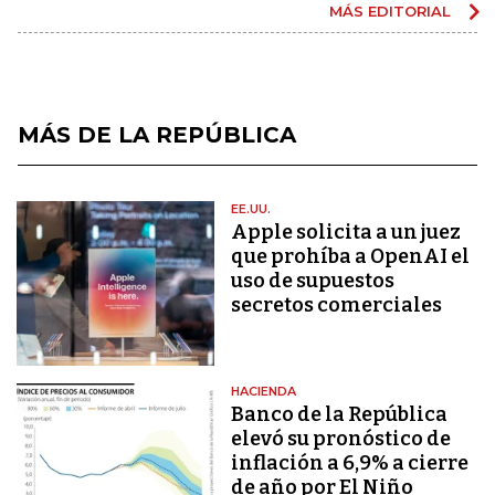
MÁS EDITORIAL
MÁS DE LA REPÚBLICA
EE.UU.
Apple solicita a un juez
que prohíba a OpenAI el
uso de supuestos
secretos comerciales
HACIENDA
Banco de la República
elevó su pronóstico de
inflación a 6,9% a cierre
de año por El Niño