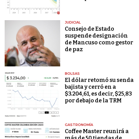
JUDICIAL
Consejo de Estado
suspende designación
de Mancuso como gestor
de paz
BOLSAS
El dólar retomó su senda
bajista y cerró en a
$3.204,61, es decir, $25,83
por debajo de la TRM
GASTRONOMÍA
Coffee Master reunirá a
más de 50 tiendas de