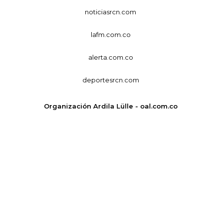
noticiasrcn.com
lafm.com.co
alerta.com.co
deportesrcn.com
Organización Ardila Lülle - oal.com.co