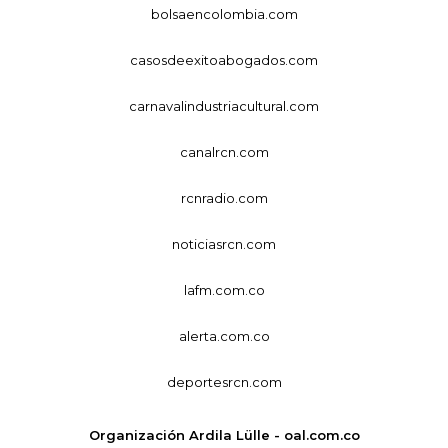
bolsaencolombia.com
casosdeexitoabogados.com
carnavalindustriacultural.com
canalrcn.com
rcnradio.com
noticiasrcn.com
lafm.com.co
alerta.com.co
deportesrcn.com
Organización Ardila Lülle - oal.com.co