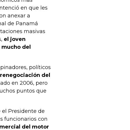
onómicos más
entenció en que les
con anexar a
anal de Panamá
rtaciones masivas
s,
el joven
a mucho del
pinadores, políticos
 renegociación del
rmado en 2006, pero
muchos puntos que
e el Presidente de
s funcionarios con
comercial del motor