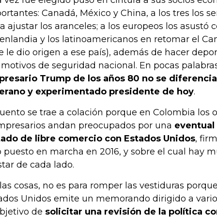
 vez fue elegido puso en cintura a sus socios ec
ortantes: Canadá, México y China, a los tres los s
 a ajustar los aranceles; a los europeos los asustó 
enlandia y los latinoamericanos en retomar el C
e le dio origen a ese país), además de hacer depo
 motivos de seguridad nacional. En pocas palabra
resario Trump de los años 80 no se diferenci
erano y experimentado presidente de hoy
.
cuento se trae a colación porque en Colombia los o
mpresarios andan preocupados por una
eventual
tado de libre comercio con Estados Unidos
, fi
o puesto en marcha en 2016, y sobre el cual hay 
star de cada lado.
 las cosas, no es para romper las vestiduras porqu
ados Unidos emite un memorando dirigido a vario
objetivo de
solicitar una revisión de la política 