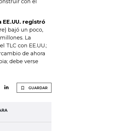
nstruir con el
a EE.UU. registró
re) bajó un poco,
millones. La
l TLC con EE.UU.;
rcambio de ahora
bia; debe verse
GUARDAR
ARA