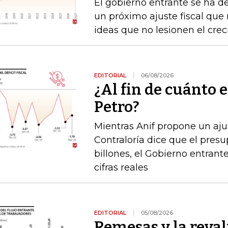
El gobierno entrante se ha d
un próximo ajuste fiscal que n
ideas que no lesionen el cre
EDITORIAL
06/08/2026
¿Al fin de cuánto e
Petro?
Mientras Anif propone un ajus
Contraloría dice que el pres
billones, el Gobierno entrante
cifras reales
EDITORIAL
05/08/2026
Remesas y la reval