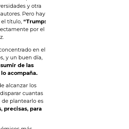
versidades y otra
oautores. Pero hay
l título,
“Trump:
directamente por el
z.
concentrado en el
s, y un buen día,
sumir de las
y lo acompaña.
e alcanzar los
 disparar cuantas
 de plantearlo es
, precisas, para