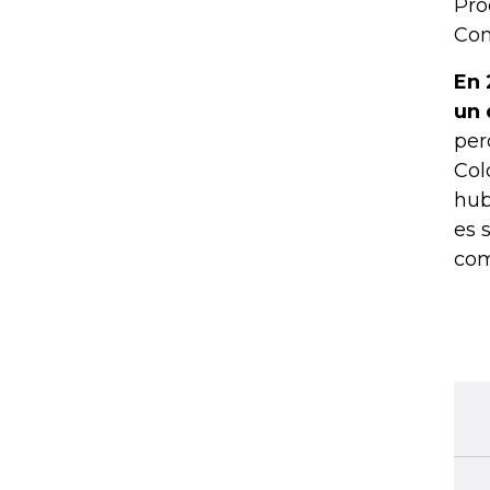
Pro
Con
En 
un 
per
Col
hub
es 
com