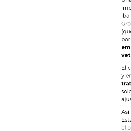
Una
imp
iba
Gro
(qu
por
emp
vet
El 
y e
tra
sol
aju
Así
Est
el 