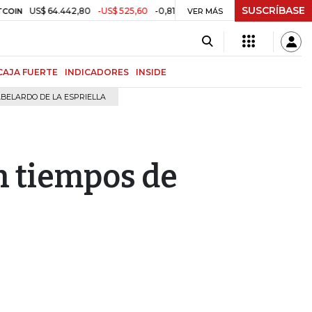
SUSCRÍBASE
S$ 64.442,80
-US$ 525,60
-0,81%
$ 3.157,43
-$ 21,97
-0,69%
TRM
VER MÁS
CAJA FUERTE
INDICADORES
INSIDE
BELARDO DE LA ESPRIELLA
n tiempos de