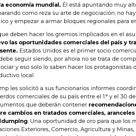
la economía mundial.
Él está apuntando muy alto
parando como reza su arte de negociación; no hay
ico y empezar a armar bloques regionales para en
que deben hacer los gremios implicados en el as
vo las oportunidades comerciales del país y tra
sente.
Estados Unidos es el primer socio comerci
 debe seguir siendo, por ahora no se trata de comp
ociar y eso solo lo saben hacer los protagonistas d
ductivo local.
mp les solicitó a sus funcionarios informes coordi
erdos comerciales de su país entre el 1.° y el 30 de
umentos que deberán contener
recomendacione
re cambios en tratados comerciales, arancele
tidumping
. Una oportunidad de oro para que los m
aciones Exteriores, Comercio, Agricultura y Minas