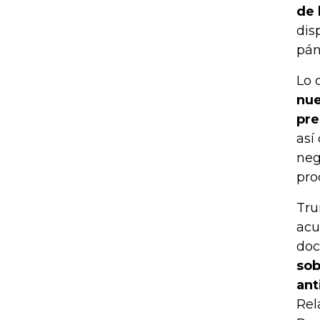
de 
dis
pán
Lo 
nue
pre
así
neg
pro
Tru
acu
doc
sob
an
Rel