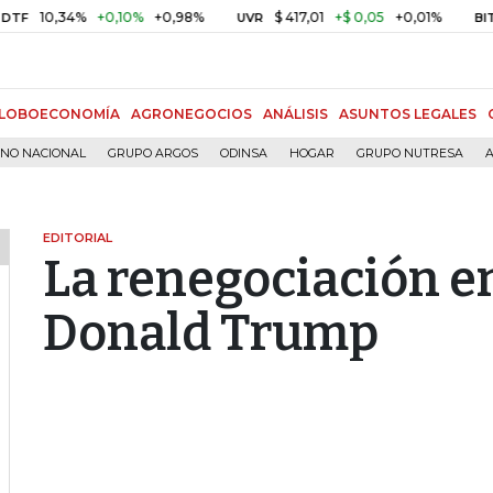
,34%
+0,10%
+0,98%
$ 417,01
+$ 0,05
+0,01%
U
UVR
BITCOIN
LOBOECONOMÍA
AGRONEGOCIOS
ANÁLISIS
ASUNTOS LEGALES
RNO NACIONAL
GRUPO ARGOS
ODINSA
HOGAR
GRUPO NUTRESA
A
EDITORIAL
La renegociación e
Donald Trump