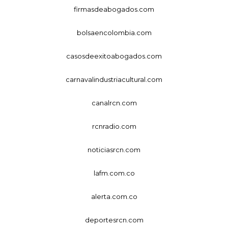
firmasdeabogados.com
bolsaencolombia.com
casosdeexitoabogados.com
carnavalindustriacultural.com
canalrcn.com
rcnradio.com
noticiasrcn.com
lafm.com.co
alerta.com.co
deportesrcn.com