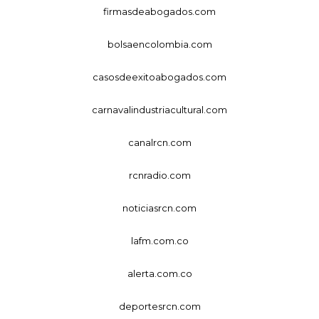
firmasdeabogados.com
bolsaencolombia.com
casosdeexitoabogados.com
carnavalindustriacultural.com
canalrcn.com
rcnradio.com
noticiasrcn.com
lafm.com.co
alerta.com.co
deportesrcn.com