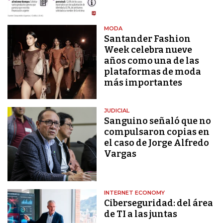
MODA
Santander Fashion
Week celebra nueve
años como una de las
plataformas de moda
más importantes
JUDICIAL
Sanguino señaló que no
compulsaron copias en
el caso de Jorge Alfredo
Vargas
INTERNET ECONOMY
Ciberseguridad: del área
de TI a las juntas