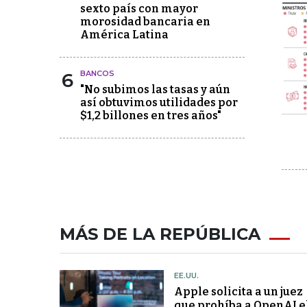
sexto país con mayor
morosidad bancaria en
América Latina
6
BANCOS
"No subimos las tasas y aún
así obtuvimos utilidades por
$1,2 billones en tres años"
MÁS DE LA REPÚBLICA
EE.UU.
Apple solicita a un juez
que prohíba a OpenAI e