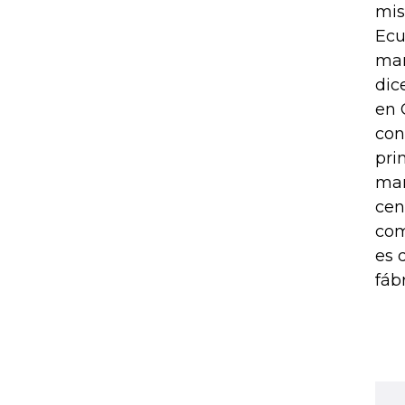
mis
Ecu
man
dic
en 
con
pri
man
cen
com
es 
fáb