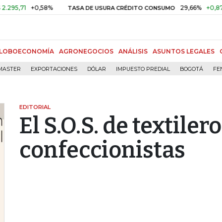
1
+0,58%
29,66%
+0,87%
+3,
TASA DE USURA CRÉDITO CONSUMO
LOBOECONOMÍA
AGRONEGOCIOS
ANÁLISIS
ASUNTOS LEGALES
MASTER
EXPORTACIONES
DÓLAR
IMPUESTO PREDIAL
BOGOTÁ
FE
EDITORIAL
El S.O.S. de textilero
confeccionistas