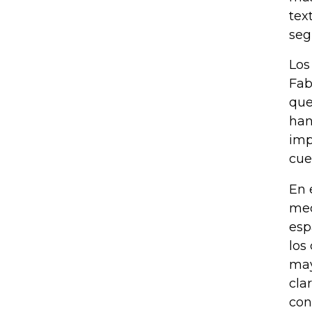
tex
seg
Los
Fab
que
han
imp
cue
En 
med
esp
los
may
cla
con