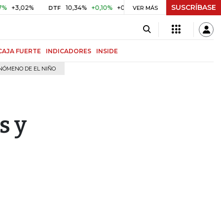
SUSCRÍBASE
02%
10,34%
+0,10%
+0,98%
$ 416,86
+$ 0,05
+0,01
DTF
UVR
VER MÁS
CAJA FUERTE
INDICADORES
INSIDE
NÓMENO DE EL NIÑO
s y