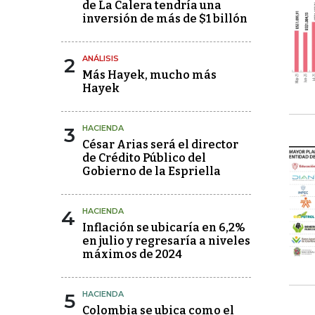
de La Calera tendría una
inversión de más de $1 billón
2
ANÁLISIS
Más Hayek, mucho más
Hayek
3
HACIENDA
César Arias será el director
de Crédito Público del
Gobierno de la Espriella
4
HACIENDA
Inflación se ubicaría en 6,2%
en julio y regresaría a niveles
máximos de 2024
5
HACIENDA
Colombia se ubica como el