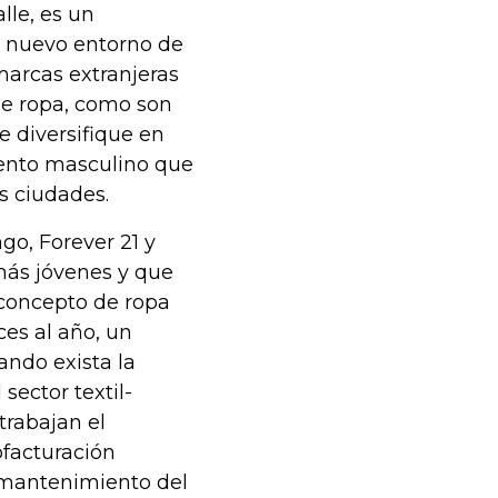
lle, es un
l nuevo entorno de
marcas extranjeras
de ropa, como son
e diversifique en
mento masculino que
s ciudades.
o, Forever 21 y
más jóvenes y que
 concepto de ropa
ces al año, un
ndo exista la
sector textil-
trabajan el
bfacturación
l mantenimiento del