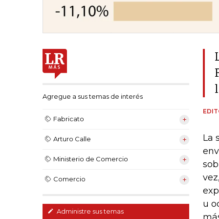
Agregue a sus temas de interés
EDIT
Fabricato
La 
Arturo Calle
env
Ministerio de Comercio
sob
vez
Comercio
exp
u o
Administre sus temas
más