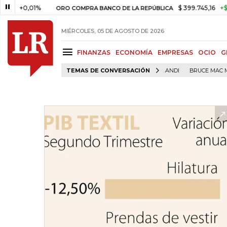
0,01%
$ 399.745,16
+$ 2.295,7
ORO COMPRA BANCO DE LA REPÚBLICA
MIÉRCOLES, 05 DE AGOSTO DE 2026
FINANZAS
ECONOMÍA
EMPRESAS
OCIO
G
TEMAS DE CONVERSACIÓN
ANDI
BRUCE MAC 