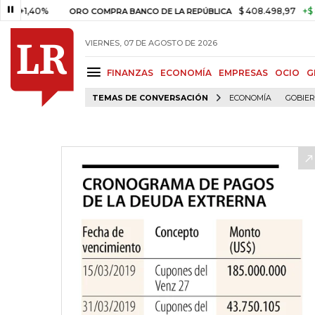
0%
$ 408.498,97
+$ 8.753,81
ORO COMPRA BANCO DE LA REPÚBLICA
VIERNES, 07 DE AGOSTO DE 2026
FINANZAS
ECONOMÍA
EMPRESAS
OCIO
G
TEMAS DE CONVERSACIÓN
ECONOMÍA
GOBIE