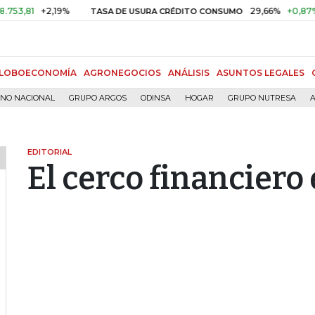
+2,19%
29,66%
+0,87%
+3,02
TASA DE USURA CRÉDITO CONSUMO
LOBOECONOMÍA
AGRONEGOCIOS
ANÁLISIS
ASUNTOS LEGALES
RNO NACIONAL
GRUPO ARGOS
ODINSA
HOGAR
GRUPO NUTRESA
A
EDITORIAL
El cerco financiero