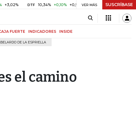
SUSCRÍBASE
%
10,34%
+0,10%
+0,98%
$ 416,91
+$ 0,05
+0,01%
DTF
UVR
VER MÁS
CAJA FUERTE
INDICADORES
INSIDE
BELARDO DE LA ESPRIELLA
 es el camino