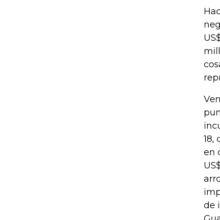
Hac
neg
US$
mil
cos
rep
Ven
pun
inc
18,
en 
US$
arr
imp
de 
Gua