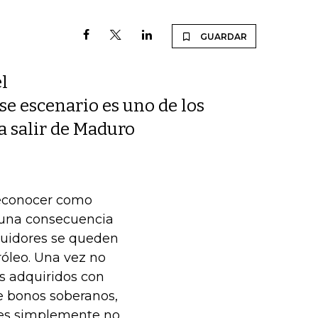
GUARDAR
l
se escenario es uno de los
a salir de Maduro
 reconocer como
 una consecuencia
guidores se queden
róleo. Una vez no
s adquiridos con
de bonos soberanos,
pues simplemente no