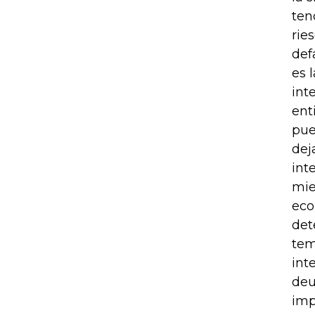
ten
rie
def
es 
int
ent
pue
dej
int
mie
eco
det
tem
int
deu
imp