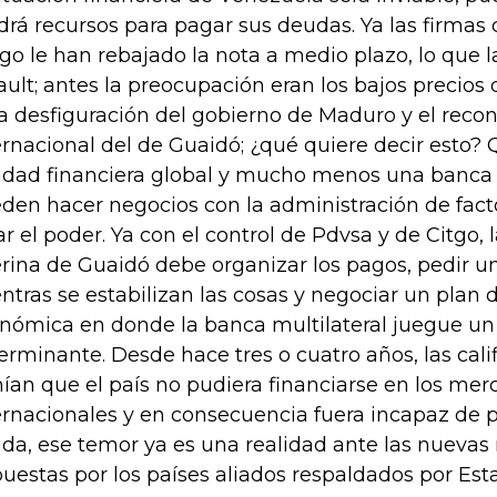
drá recursos para pagar sus deudas. Ya las firmas 
sgo le han rebajado la nota a medio plazo, lo que 
ault; antes la preocupación eran los bajos precios 
la desfiguración del gobierno de Maduro y el reco
ernacional del de Guaidó; ¿qué quiere decir esto?
idad financiera global y mucho menos una banca 
den hacer negocios con la administración de facto
ar el poder. Ya con el control de Pdvsa y de Citgo,
erina de Guaidó debe organizar los pagos, pedir u
ntras se estabilizan las cosas y negociar un plan 
nómica en donde la banca multilateral juegue un
erminante. Desde hace tres o cuatro años, las cali
ían que el país no pudiera financiarse en los mer
ernacionales y en consecuencia fuera incapaz de 
da, ese temor ya es una realidad ante las nuevas 
uestas por los países aliados respaldados por Est