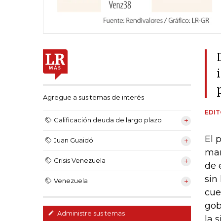
Agregue a sus temas de interés
EDIT
Calificación deuda de largo plazo
El 
Juan Guaidó
man
Crisis Venezuela
de 
sin
Venezuela
cue
gob
Administre sus temas
la 