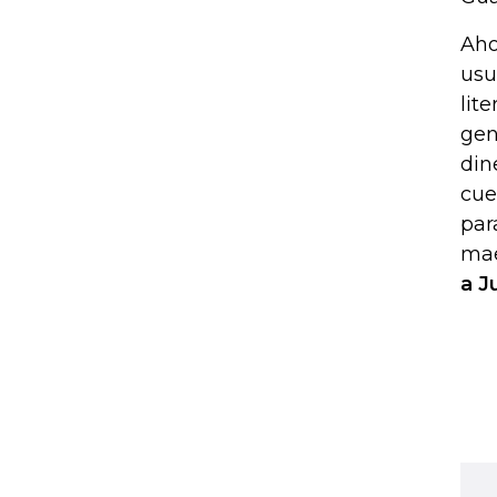
Aho
usu
lit
gen
din
cue
par
ma
a J