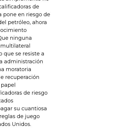
calificadoras de
la pone en riesgo de
del petróleo, ahora
nocimiento
 Que ninguna
multilateral
 que se resiste a
 la administración
na moratoria
de recuperación
 papel
ficadoras de riesgo
cados
pagar su cuantiosa
reglas de juego
ados Unidos.