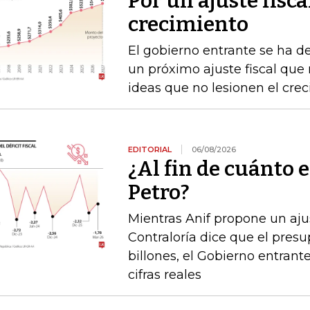
Por un ajuste fisca
crecimiento
El gobierno entrante se ha d
un próximo ajuste fiscal que n
ideas que no lesionen el cre
EDITORIAL
06/08/2026
¿Al fin de cuánto e
Petro?
Mientras Anif propone un ajus
Contraloría dice que el pres
billones, el Gobierno entrante
cifras reales