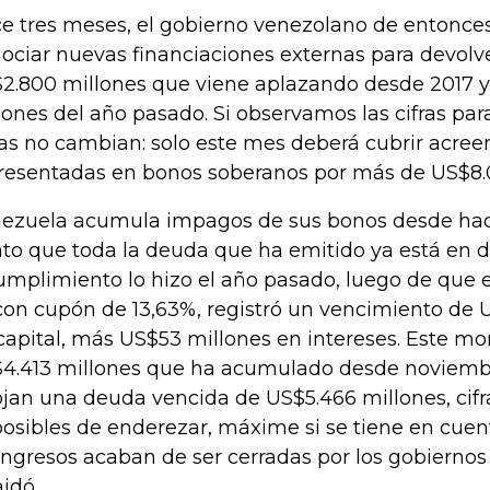
e tres meses, el gobierno venezolano de entonce
ociar nuevas financiaciones externas para devolve
2.800 millones que viene aplazando desde 2017 
lones del año pasado. Si observamos las cifras para
as no cambian: solo este mes deberá cubrir acree
resentadas en bonos soberanos por más de US$8.
ezuela acumula impagos de sus bonos desde hace
to que toda la deuda que ha emitido ya está en de
umplimiento lo hizo el año pasado, luego de que 
 con cupón de 13,63%, registró un vencimiento de 
capital, más US$53 millones en intereses. Este mon
4.413 millones que ha acumulado desde noviemb
ojan una deuda vencida de US$5.466 millones, cif
osibles de enderezar, máxime si se tiene en cuen
ingresos acaban de ser cerradas por los gobierno
idó.