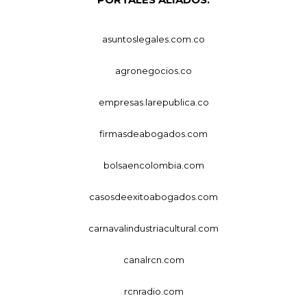
asuntoslegales.com.co
agronegocios.co
empresas.larepublica.co
firmasdeabogados.com
bolsaencolombia.com
casosdeexitoabogados.com
carnavalindustriacultural.com
canalrcn.com
rcnradio.com