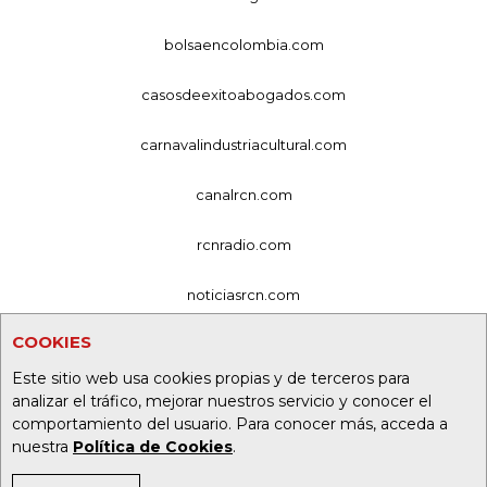
bolsaencolombia.com
casosdeexitoabogados.com
carnavalindustriacultural.com
canalrcn.com
rcnradio.com
noticiasrcn.com
COOKIES
lafm.com.co
Este sitio web usa cookies propias y de terceros para
alerta.com.co
analizar el tráfico, mejorar nuestros servicio y conocer el
comportamiento del usuario. Para conocer más, acceda a
deportesrcn.com
nuestra
Política de Cookies
.