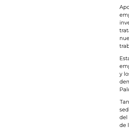
Apo
emp
inv
tra
nue
tra
Est
emp
y l
dem
Pal
Tan
sed
del
de 