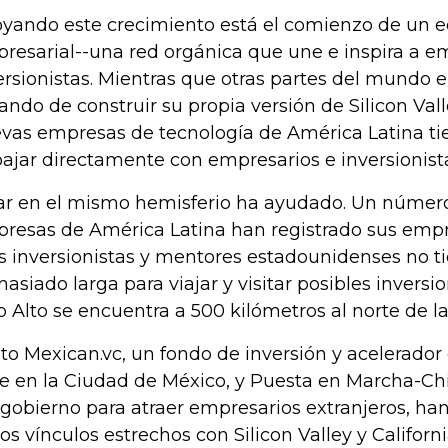
yando este crecimiento está el comienzo de un 
resarial--una red orgánica que une e inspira a e
ersionistas. Mientras que otras partes del mundo
tando de construir su propia versión de Silicon Vall
vas empresas de tecnología de América Latina tie
bajar directamente con empresarios e inversionistas
ar en el mismo hemisferio ha ayudado. Un númer
resas de América Latina han registrado sus empr
os inversionistas y mentores estadounidenses no t
asiado larga para viajar y visitar posibles inversi
o Alto se encuentra a 500 kilómetros al norte de l
to Mexican.vc, un fondo de inversión y acelerador
e en la Ciudad de México, y Puesta en Marcha-Chil
 gobierno para atraer empresarios extranjeros, h
los vínculos estrechos con Silicon Valley y Californ