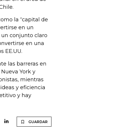
hile.
omo la “capital de
ertirse en un
e un conjunto claro
onvertirse en una
os EE.UU.
te las barreras en
, Nueva York y
onistas, mientras
deas y eficiencia
titivo y hay
GUARDAR