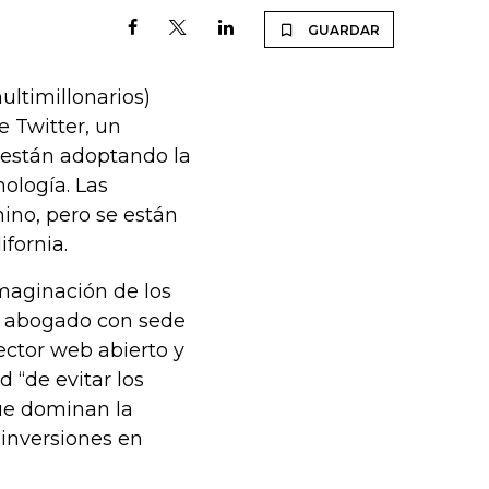
GUARDAR
ultimillonarios)
 Twitter, un
 están adoptando la
ología. Las
ino, pero se están
fornia.
maginación de los
 y abogado con sede
ector web abierto y
 “de evitar los
que dominan la
 inversiones en