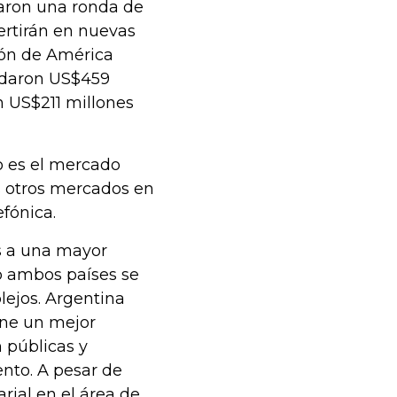
raron una ronda de
ertirán en nuevas
ión de América
audaron US$459
n US$211 millones
o es el mercado
s otros mercados en
efónica.
s a una mayor
ro ambos países se
ejos. Argentina
ene un mejor
 públicas y
nto. A pesar de
ial en el área de