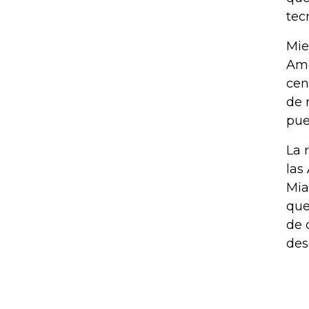
tec
Mie
Amé
cen
de 
pue
La 
las
Mia
que
de 
des