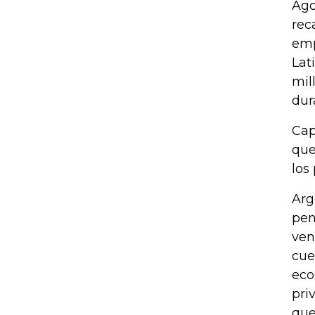
Ago
rec
emp
Lat
mil
dur
Cap
que
los
Arg
pen
ven
cue
eco
pri
que