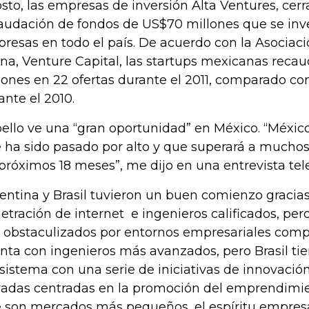
sto, las empresas de inversión Alta Ventures, cer
audación de fondos de US$70 millones que se inv
resas en todo el país. De acuerdo con la Asociac
ina, Venture Capital, las startups mexicanas rec
lones en 22 ofertas durante el 2011, comparado co
ante el 2010.
ello ve una “gran oportunidad” en México. “Méxic
 ha sido pasado por alto y que superará a mucho
 próximos 18 meses”, me dijo en una entrevista tel
entina y Brasil tuvieron un buen comienzo gracia
etración de internet e ingenieros calificados, pe
 obstaculizados por entornos empresariales compl
nta con ingenieros más avanzados, pero Brasil ti
sistema con una serie de iniciativas de innovación
vadas centradas en la promoción del emprendimie
 son mercados más pequeños, el espíritu empresar