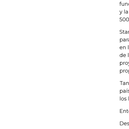
fun
y l
500
Sta
par
en 
de 
pro
pro
Tan
paí
los
Ent
Des