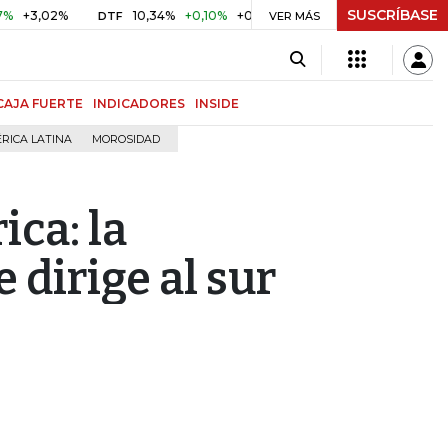
SUSCRÍBASE
2%
10,34%
+0,10%
+0,98%
$ 416,91
+$ 0,05
+0,01%
DTF
UVR
VER MÁS
CAJA FUERTE
INDICADORES
INSIDE
RICA LATINA
MOROSIDAD
ca: la
e dirige al sur