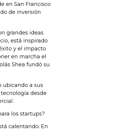
de en San Francisco
ndo de inversión
con grandes ideas
cio, está inspirado
éxito y el impacto
oner en marcha el
colás Shea fundó su
o ubicando a sus
 tecnología desde
cial.
ara los startups?
stá calentando. En