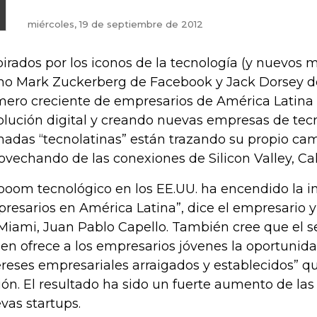
miércoles, 19 de septiembre de 2012
pirados por los iconos de la tecnología (y nuevos m
o Mark Zuckerberg de Facebook y Jack Dorsey de
ero creciente de empresarios de América Latina
olución digital y creando nuevas empresas de tecn
madas “tecnolatinas” están trazando su propio cam
ovechando de las conexiones de Silicon Valley, Cali
 boom tecnológico en los EE.UU. ha encendido la i
resarios en América Latina”, dice el empresario
Miami, Juan Pablo Capello. También cree que el s
gen ofrece a los empresarios jóvenes la oportunidad
ereses empresariales arraigados y establecidos” 
ión. El resultado ha sido un fuerte aumento de las
vas startups.