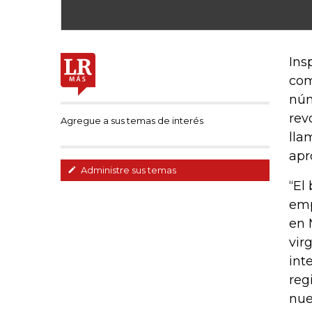
Ins
com
núm
rev
Agregue a sus temas de interés
lla
apr
Administre sus temas
“El
emp
en 
vir
int
reg
nue