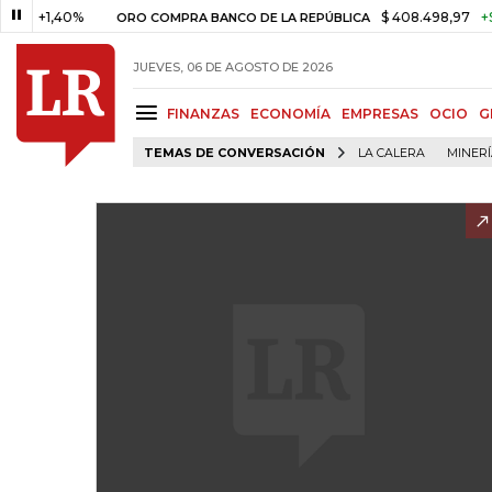
40%
$ 408.498,97
+$ 8.753,81
ORO COMPRA BANCO DE LA REPÚBLICA
JUEVES, 06 DE AGOSTO DE 2026
FINANZAS
ECONOMÍA
EMPRESAS
OCIO
G
TEMAS DE CONVERSACIÓN
LA CALERA
MINER