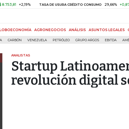
+2,19%
29,66%
+0,87%
+3,0
TASA DE USURA CRÉDITO CONSUMO
LOBOECONOMÍA
AGRONEGOCIOS
ANÁLISIS
ASUNTOS LEGALES
ÍA
CARBÓN
VENEZUELA
PETRÓLEO
GRUPO ARGOS
EBITDA
AMÉ
ANALISTAS
Startup Latinoameri
revolución digital s