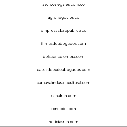
asuntoslegales.com.co
agronegocios.co
empresas.larepublica.co
firmasdeabogados.com
bolsaencolombia.com
casosdeexitoabogados.com
carnavalindustriacultural.com
canalrcn.com
rcnradio.com
noticiasrcn.com