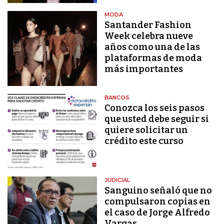
MODA
Santander Fashion
Week celebra nueve
años como una de las
plataformas de moda
más importantes
BANCOS
Conozca los seis pasos
que usted debe seguir si
quiere solicitar un
crédito este curso
JUDICIAL
Sanguino señaló que no
compulsaron copias en
el caso de Jorge Alfredo
Vargas