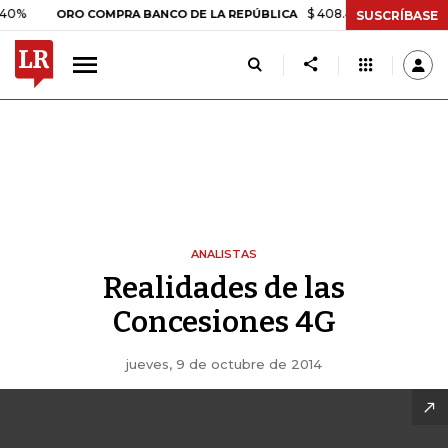
$ 408.498,97
+$ 8.753,81
+2
ORO COMPRA BANCO DE LA REPÚBLICA
SUSCRÍBASE
ANALISTAS
Realidades de las
Concesiones 4G
jueves, 9 de octubre de 2014