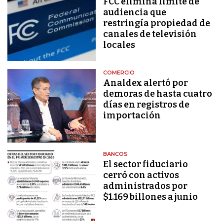
FCC elimina límite de
audiencia que
restringía propiedad de
canales de televisión
locales
COMERCIO
Analdex alertó por
demoras de hasta cuatro
días en registros de
importación
BANCOS
El sector fiduciario
cerró con activos
administrados por
$1.169 billones a junio