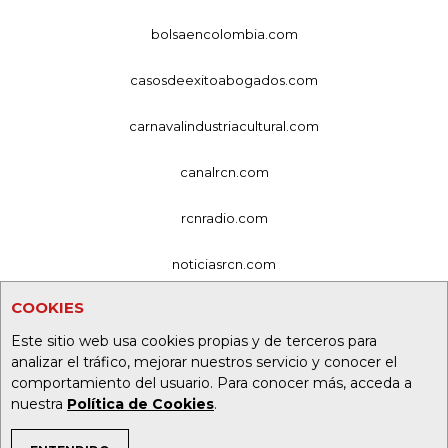
bolsaencolombia.com
casosdeexitoabogados.com
carnavalindustriacultural.com
canalrcn.com
rcnradio.com
noticiasrcn.com
COOKIES
lafm.com.co
Este sitio web usa cookies propias y de terceros para
alerta.com.co
analizar el tráfico, mejorar nuestros servicio y conocer el
comportamiento del usuario. Para conocer más, acceda a
deportesrcn.com
nuestra
Política de Cookies
.