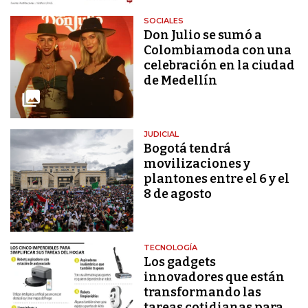
SOCIALES
Don Julio se sumó a
Colombiamoda con una
celebración en la ciudad
de Medellín
JUDICIAL
Bogotá tendrá
movilizaciones y
plantones entre el 6 y el
8 de agosto
TECNOLOGÍA
Los gadgets
innovadores que están
transformando las
tareas cotidianas para