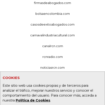
firmasdeabogados.com
bolsaencolombia.com
casosdeexitoabogados.com
carnavalindustriacultural.com
canalrcn.com
rcnradio.com
noticiasrcn.com
COOKIES
lafm.com.co
Este sitio web usa cookies propias y de terceros para
alerta.com.co
analizar el tráfico, mejorar nuestros servicio y conocer el
comportamiento del usuario. Para conocer más, acceda a
deportesrcn.com
nuestra
Política de Cookies
.