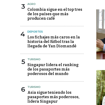
3
AGRO
Colombia sigue en el top tres
de los países que más
producen café
4
DEPORTES
Los fichajes más caros en la
historia del fútbol tras la
llegada de Yan Diomandé
5
TURISMO
Singapur lidera el ranking
de los pasaportes más
poderosos del mundo
6
TURISMO
Asia sigue teniendo los
pasaportes más poderosos,
lidera Singapur