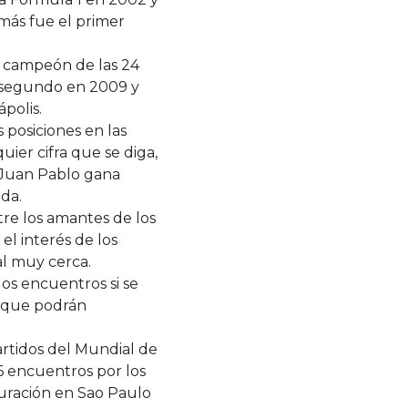
emás fue el primer
ue campeón de las 24
ó segundo en 2009 y
polis.
 posiciones en las
uier cifra que se diga,
: Juan Pablo gana
da.
re los amantes de los
el interés de los
al muy cerca.
los encuentros si se
s que podrán
partidos del Mundial de
16 encuentros por los
guración en Sao Paulo