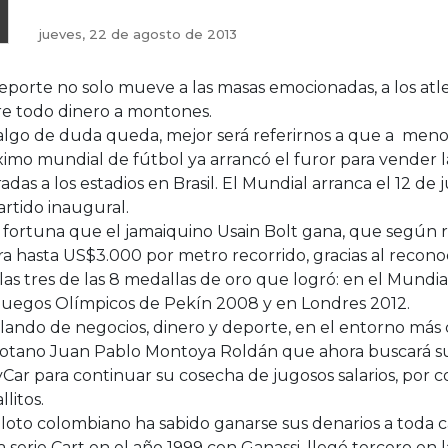
jueves, 22 de agosto de 2013
eporte no solo mueve a las masas emocionadas, a los atle
re todo dinero a montones.
 algo de duda queda, mejor será referirnos a que a men
imo mundial de fútbol ya arrancó el furor para vender l
adas a los estadios en Brasil. El Mundial arranca el 12 de j
artido inaugural.
 fortuna que el jamaiquino Usain Bolt gana, que según 
a hasta US$3.000 por metro recorrido, gracias al recon
las tres de las 8 medallas de oro que logró: en el Mundi
 Juegos Olímpicos de Pekín 2008 y en Londres 2012.
ando de negocios, dinero y deporte, en el entorno más 
otano Juan Pablo Montoya Roldán que ahora buscará su
Car para continuar su cosecha de jugosos salarios, por co
llitos.
iloto colombiano ha sabido ganarse sus denarios a toda 
a serie Cart en el año 1999 con Ganassi, llegó tercero en