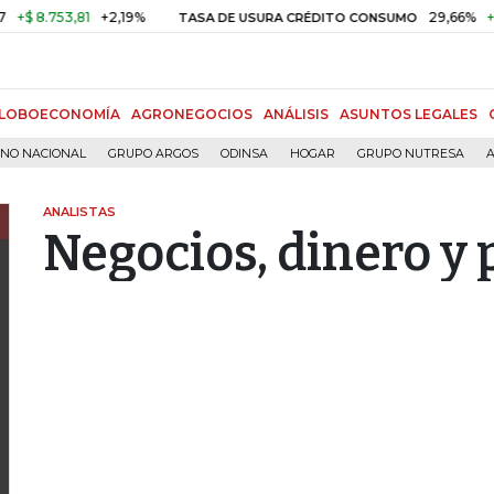
753,81
+2,19%
29,66%
+0,87%
TASA DE USURA CRÉDITO CONSUMO
LOBOECONOMÍA
AGRONEGOCIOS
ANÁLISIS
ASUNTOS LEGALES
RNO NACIONAL
GRUPO ARGOS
ODINSA
HOGAR
GRUPO NUTRESA
A
ANALISTAS
Negocios, dinero y 