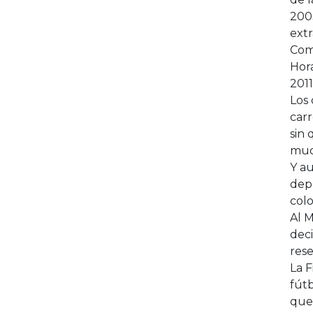
2003
extr
Como
Hor
2011
Los 
carr
sin 
muc
Y a
depo
col
Al M
dec
rese
La F
fútb
que