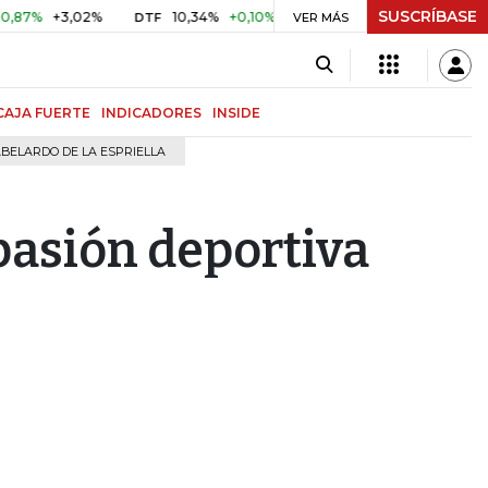
SUSCRÍBASE
+3,02%
10,34%
+0,10%
+0,98%
$ 417,01
+$ 0,05
+0
DTF
VER MÁS
UVR
CAJA FUERTE
INDICADORES
INSIDE
BELARDO DE LA ESPRIELLA
pasión deportiva