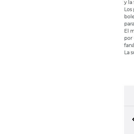
y la
Los 
bole
para
El 
por 
faná
La s