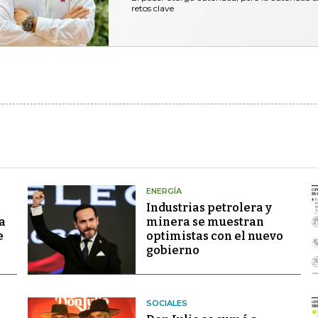
retos clave
ENERGÍA
Industrias petrolera y
a
minera se muestran
e
optimistas con el nuevo
gobierno
SOCIALES