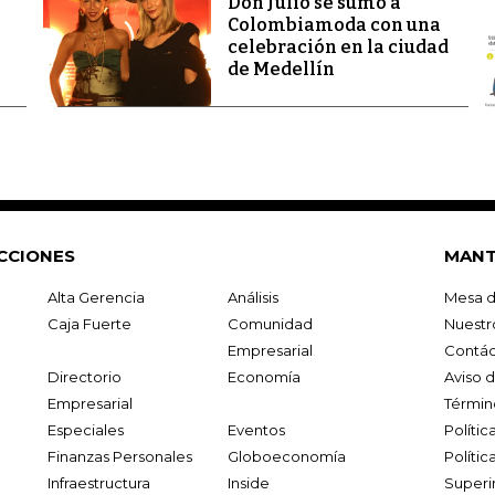
Don Julio se sumó a
Colombiamoda con una
celebración en la ciudad
de Medellín
CCIONES
MANT
Alta Gerencia
Análisis
Mesa d
Caja Fuerte
Comunidad
Nuestr
Empresarial
Contác
Directorio
Economía
Aviso 
Empresarial
Términ
Especiales
Eventos
Políti
Finanzas Personales
Globoeconomía
Polític
Infraestructura
Inside
Superi