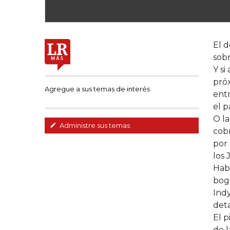
El d
sob
Y si
próx
Agregue a sus temas de interés
entr
el p
O la
Administre sus temas
cobr
por 
los
Habl
bog
Indy
deta
El p
de l