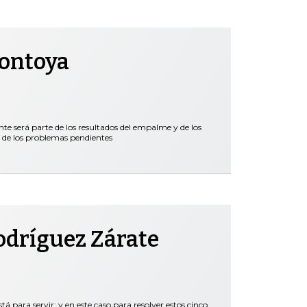
Montoya
nte será parte de los resultados del empalme y de los
 de los problemas pendientes
odríguez Zárate
tá para servir; y en este caso para resolver estos cinco