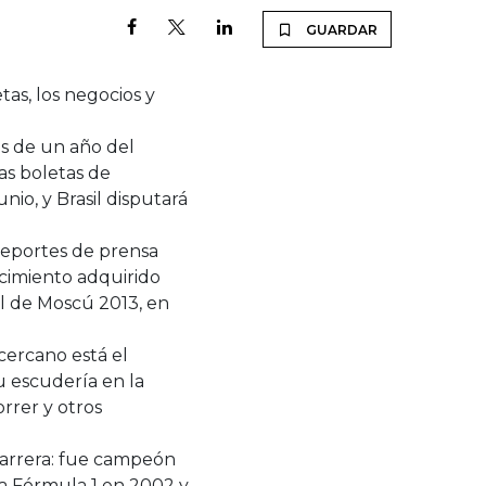
GUARDAR
tas, los negocios y
os de un año del
as boletas de
unio, y Brasil disputará
reportes de prensa
ocimiento adquirido
al de Moscú 2013, en
cercano está el
 escudería en la
rrer y otros
carrera: fue campeón
 la Fórmula 1 en 2002 y