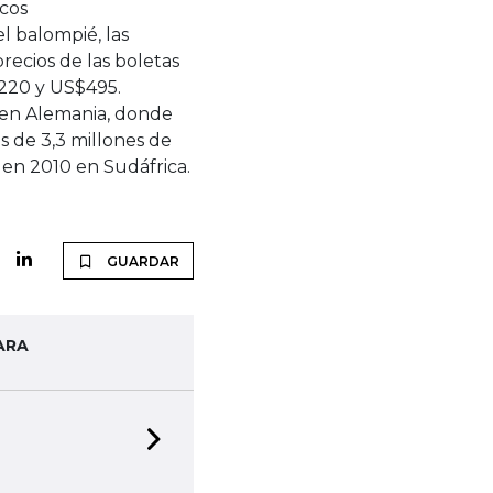
icos
l balompié, las
precios de las boletas
$220 y US$495.
 en Alemania, donde
s de 3,3 millones de
 en 2010 en Sudáfrica.
GUARDAR
ARA
Next slide