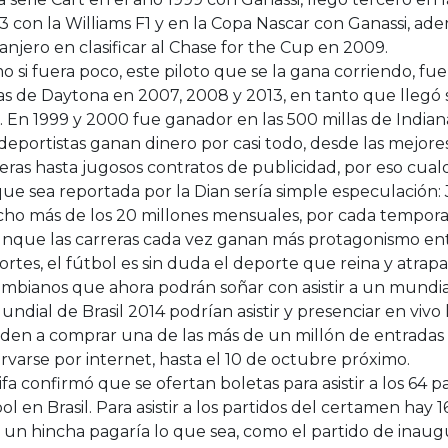
 con la Williams F1 y en la Copa Nascar con Ganassi, ad
anjero en clasificar al Chase for the Cup en 2009.
 si fuera poco, este piloto que se la gana corriendo, f
as de Daytona en 2007, 2008 y 2013, en tanto que lleg
. En 1999 y 2000 fue ganador en las 500 millas de Indianá
deportistas ganan dinero por casi todo, desde las mejores
eras hasta jugosos contratos de publicidad, por eso cualq
que sea reportada por la Dian sería simple especulación
ho más de los 20 millones mensuales, por cada tempora
unque las carreras cada vez ganan más protagonismo ent
rtes, el fútbol es sin duda el deporte que reina y atrapa 
ombianos que ahora podrán soñar con asistir a un mundi
undial de Brasil 2014 podrían asistir y presenciar en vivo 
iden a comprar una de las más de un millón de entrada
rvarse por internet, hasta el 10 de octubre próximo.
ifa confirmó que se ofertan boletas para asistir a los 64 
ol en Brasil. Para asistir a los partidos del certamen hay 
 un hincha pagaría lo que sea, como el partido de inau