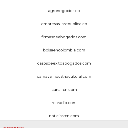
agronegocios.co
empresas.larepublica.co
firmasdeabogados.com
bolsaencolombia.com
casosdeexitoabogados.com
carnavalindustriacultural.com
canalrcn.com
rcnradio.com
noticiasrcn.com