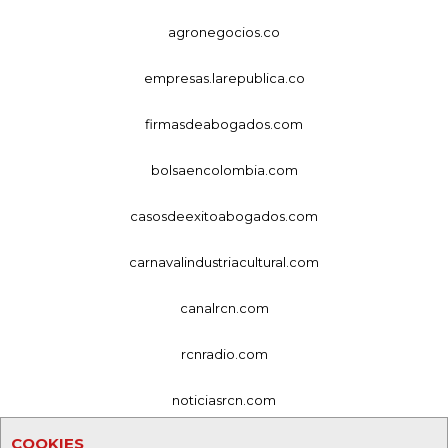
agronegocios.co
empresas.larepublica.co
firmasdeabogados.com
bolsaencolombia.com
casosdeexitoabogados.com
carnavalindustriacultural.com
canalrcn.com
rcnradio.com
noticiasrcn.com
COOKIES
lafm.com.co