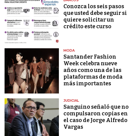
BANCOS
Conozca los seis pasos
que usted debe seguir si
quiere solicitar un
crédito este curso
MODA
Santander Fashion
Week celebra nueve
años como una de las
plataformas de moda
más importantes
JUDICIAL
Sanguino señaló que no
compulsaron copias en
el caso de Jorge Alfredo
Vargas