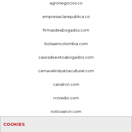
agronegocios.co
empresas.larepublica.co
firmasdeabogados.com
bolsaencolombia.com
casosdeexitoabogados.com
carnavalindustriacultural.com
canalrcn.com
rcnradio.com
noticiasrcn.com
COOKIES
lafm.com.co