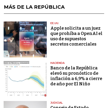
MÁS DE LA REPÚBLICA
EE.UU.
Apple solicita a un juez
que prohíba a OpenAI el
uso de supuestos
secretos comerciales
HACIENDA
Banco de la República
elevó su pronóstico de
inflación a 6,9% a cierre
de año por El Niño
JUDICIAL
Consejo de Estado