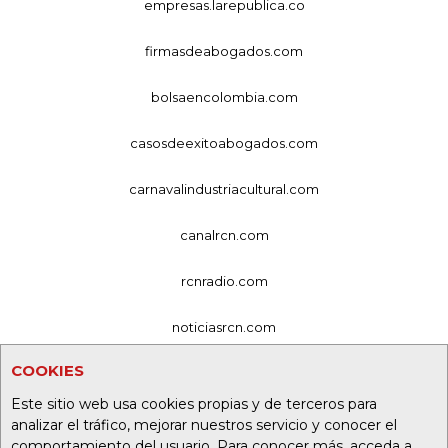
empresas.larepublica.co
firmasdeabogados.com
bolsaencolombia.com
casosdeexitoabogados.com
carnavalindustriacultural.com
canalrcn.com
rcnradio.com
noticiasrcn.com
COOKIES
lafm.com.co
Este sitio web usa cookies propias y de terceros para
alerta.com.co
analizar el tráfico, mejorar nuestros servicio y conocer el
comportamiento del usuario. Para conocer más, acceda a