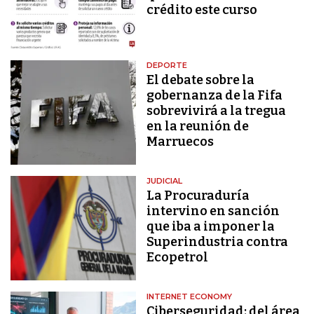
crédito este curso
DEPORTE
El debate sobre la
gobernanza de la Fifa
sobrevivirá a la tregua
en la reunión de
Marruecos
JUDICIAL
La Procuraduría
intervino en sanción
que iba a imponer la
Superindustria contra
Ecopetrol
INTERNET ECONOMY
Ciberseguridad: del área