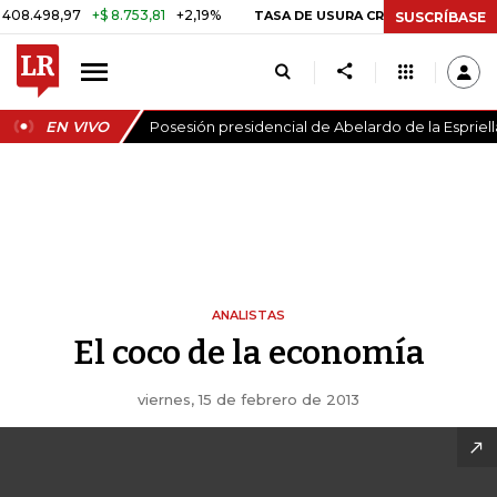
98,97
+$ 8.753,81
+2,19%
29,
TASA DE USURA CRÉDITO CONSUMO
SUSCRÍBASE
EN VIVO
Posesión presidencial de Abelardo de la Espriell
ANALISTAS
El coco de la economía
viernes, 15 de febrero de 2013